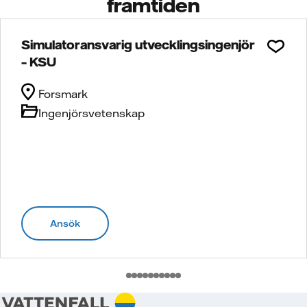
framtiden
Simulatoransvarig utvecklingsingenjör
– KSU
Forsmark
Ingenjörsvetenskap
Ansök