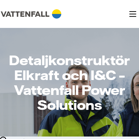
Detaljkonstruktör
Elkraft och I&C –
Vattenfall Power
Solutions