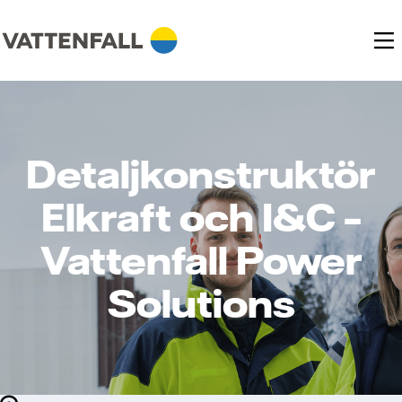
Detaljkonstruktör
Elkraft och I&C –
Vattenfall Power
Solutions