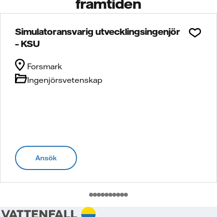
framtiden
Simulatoransvarig utvecklingsingenjör
– KSU
Forsmark
Ingenjörsvetenskap
Ansök