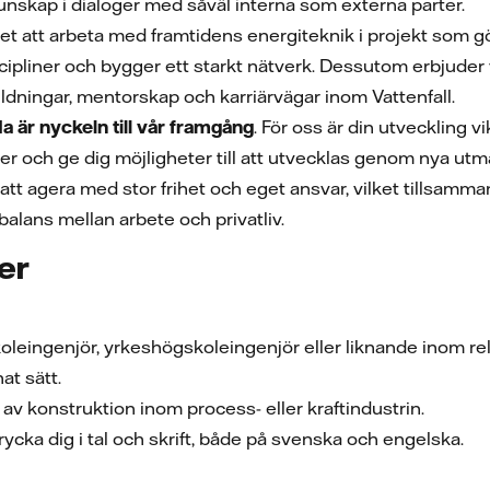
unskap i dialoger med såväl interna som externa parter.
het att arbeta med framtidens energiteknik i projekt som 
cipliner och bygger ett starkt nätverk. Dessutom erbjuder v
dningar, mentorskap och karriärvägar inom Vattenfall.
da är nyckeln till vår framgång
. För oss är din utveckling v
r och ge dig möjligheter till att utvecklas genom nya ut
 att agera med stor frihet och eget ansvar, vilket tillsam
 balans mellan arbete och privatliv.
ner
skoleingenjör, yrkeshögskoleingenjör eller liknande inom 
at sätt.
 av konstruktion inom process- eller kraftindustrin.
ycka dig i tal och skrift, både på svenska och engelska.