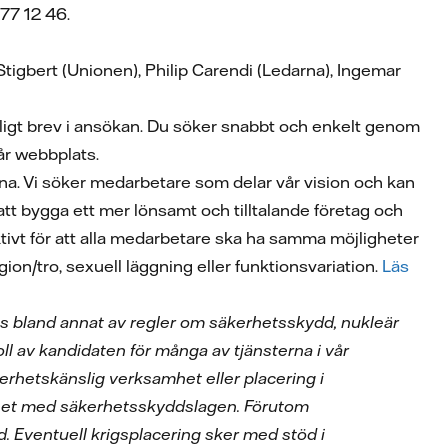
77 12 46.
Stigbert (Unionen), Philip Carendi (Ledarna), Ingemar
ligt brev i ansökan. Du söker snabbt och enkelt genom
år webbplats.
tna. Vi söker medarbetare som delar vår vision och kan
ll att bygga ett mer lönsamt och tilltalande företag och
 aktivt för att alla medarbetare ska ha samma möjligheter
igion/tro, sexuell läggning eller funktionsvariation.
Läs
tas bland annat av regler om säkerhetsskydd, nukleär
l av kandidaten för många av tjänsterna i vår
kerhetskänslig verksamhet eller placering i
ghet med säkerhetsskyddslagen. Förutom
 Eventuell krigsplacering sker med stöd i