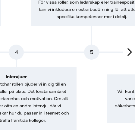
För vissa roller, som ledarskap eller traineeposit
kan vi inkludera en extra bedömning för att utf
specifika kompetenser mer i detalj.
4
5
Intervjuer
char rollen bjuder vi in dig till en
 eller på plats. Det första samtalet
Vår kont
erfarenhet och motivation. Om allt
vari
er ofta en andra intervju, där vi
säkerhets
skar hur du passar in i teamet och
träffa framtida kollegor.