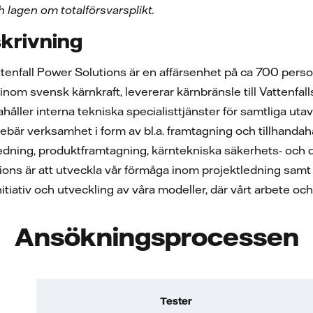
h lagen om totalförsvarsplikt.
krivning
ttenfall Power Solutions är en affärsenhet på ca 700 pers
inom svensk kärnkraft, levererar kärnbränsle till Vattenfal
håller interna tekniska specialisttjänster för samtliga ut
nebär verksamhet i form av bl.a. framtagning och tillhandah
redning, produktframtagning, kärntekniska säkerhets- oc
ions är att utveckla vår förmåga inom projektledning samt v
nitiativ och utveckling av våra modeller, där vårt arbete o
Ansökningsprocessen
Tester