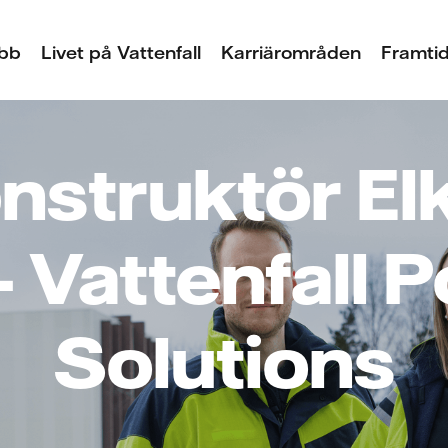
bb
Livet på Vattenfall
Karriärområden
Framtid
nstruktör El
– Vattenfall 
Solutions