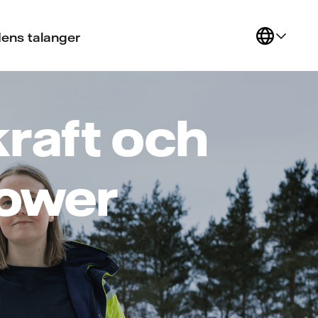
ens talanger
kraft och
Power