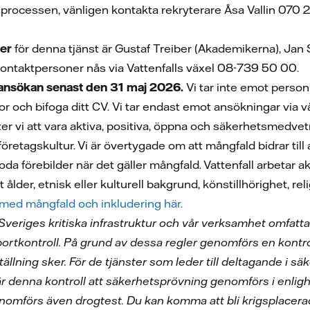
processen, vänligen kontakta rekryterare Åsa Vallin 070 2
ter
för denna tjänst är Gustaf Treiber (Akademikerna), Jan 
kontaktpersoner nås via Vattenfalls växel 08-739 50 00.
nsökan senast den 31 maj 2026.
Vi tar inte emot person
or och bifoga ditt CV.
Vi tar endast emot ansökningar via v
ter vi att vara aktiva, positiva, öppna och säkerhetsmedve
år företagskultur. Vi är övertygade om att mångfald bidrar ti
goda förebilder när det gäller mångfald. Vattenfall arbetar
 ålder, etnisk eller kulturell bakgrund, könstillhörighet, rel
 med mångfald och inkludering här.
v Sveriges kritiska infrastruktur och vår verksamhet omfat
ortkontroll. På grund av dessa regler genomförs en kontrol
llning sker. För de tjänster som leder till deltagande i sä
r denna kontroll att säkerhetsprövning genomförs i enli
omförs även drogtest. Du kan komma att bli krigsplacerad.