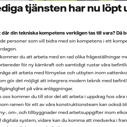
diga tjänsten har nu löpt 
kt där din tekniska kompetens verkligen tas till vara? Då b
rade personer som vill bidra med sin kompetens i ett kom
ardagen.
ommer du att arbeta med en rad olika frågeställningar me
örbereder för ny kärnkraft och samtidigt rustar våra befintl
rmåga att arbeta med förnyelse och utbyten inom vattenkraf
om gör det möjligt att integrera modern teknik med befint
illgänglighet på våra anläggningar.
 oss kommer du till stor del att arbeta i uppdrag hos vår
inom ramen för ett av våra konstruktionsteam kan också bli 
y-, om-, och tillbyggnader med arbetsuppgifter inom elkonst
ll digitala system, vidare kan du komma att medverka i fr