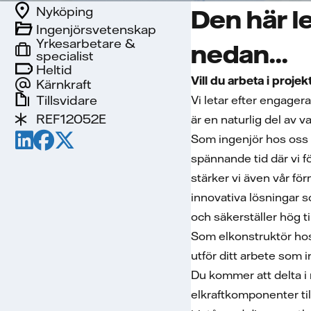
Nyköping
Den här le
Ingenjörsvetenskap
Yrkesarbetare &
nedan...
specialist
Heltid
Vill du arbeta i proje
Kärnkraft
Tillsvidare
Vi letar efter engage
REF12052E
är en naturlig del av v
Som ingenjör hos oss k
spännande tid där vi f
stärker vi även vår fö
innovativa lösningar s
och säkerställer hög t
Som elkonstruktör hos
utför ditt arbete som 
Du kommer att delta i n
elkraftkomponenter ti