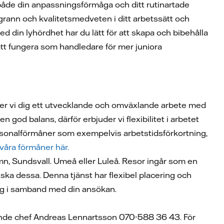
 både din anpassningsförmåga och ditt rutinartade
oggrann och kvalitetsmedveten i ditt arbetssätt och
din lyhördhet har du lätt för att skapa och bibehålla
a att fungera som handledare för mer juniora
der vi dig ett utvecklande och omväxlande arbete med
en god balans, därför erbjuder vi flexibilitet i arbetet
personalförmåner som exempelvis arbetstidsförkortning,
våra förmåner här.
n, Sundsvall. Umeå eller Luleå. Resor ingår som en
nska dessa. Denna tjänst har flexibel placering och
 dig i samband med din ansökan.
ande chef Andreas Lennartsson 070-588 36 43. För