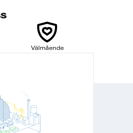
ss
Välmående