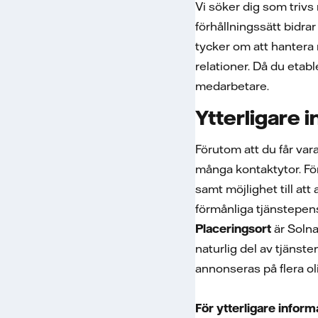
Vi söker dig som trivs
förhållningssätt bidrar
tycker om att hantera
relationer. Då du etabl
medarbetare.
Ytterligare 
Förutom att du får va
många kontaktytor. För 
samt möjlighet till at
förmånliga tjänstepens
Placeringsort
är Solna
naturlig del av tjänst
annonseras på flera ol
För ytterligare infor