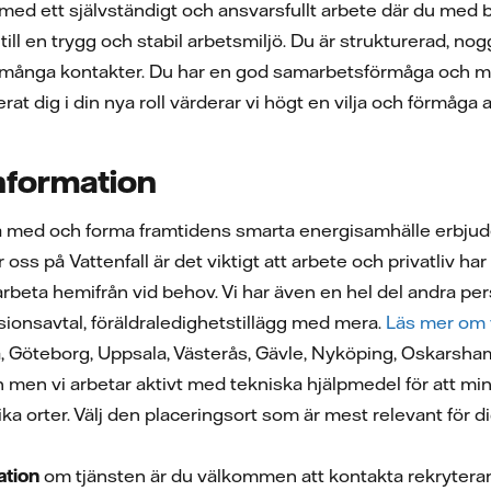
 med ett självständigt och ansvarsfullt arbete där du med
 till en trygg och stabil arbetsmiljö. Du är strukturerad, n
 många kontakter. Du har en god samarbetsförmåga och med 
erat dig i din nya roll värderar vi högt en vilja och förmåg
information
ra med och forma framtidens smarta energisamhälle erbju
oss på Vattenfall är det viktigt att arbete och privatliv har 
t arbeta hemifrån vid behov. Vi har även en hel del andra 
ionsavtal, föräldraledighetstillägg med mera.
Läs mer om 
, Göteborg, Uppsala, Västerås, Gävle, Nyköping, Oskarsham
en men vi arbetar aktivt med tekniska hjälpmedel för att mi
ika orter. Välj den placeringsort som är mest relevant för
mation
om tjänsten är du välkommen att kontakta rekryter