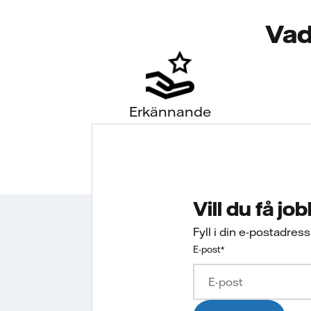
Vad
Erkännande
Vill du få jo
Fyll i din e-postadres
E-post
*