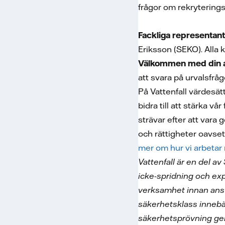
frågor om rekryterings
Fackliga representan
Eriksson (SEKO). Alla 
Välkommen med din a
att svara på urvalsfråg
På Vattenfall värdesät
bidra till att stärka v
strävar efter att vara 
och rättigheter oavsett
mer om hur vi arbetar
Vattenfall är en del a
icke-spridning och exp
verksamhet innan anstä
säkerhetsklass innebä
säkerhetsprövning gen