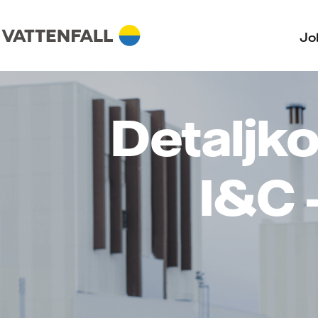
Jo
Detaljko
I&C 