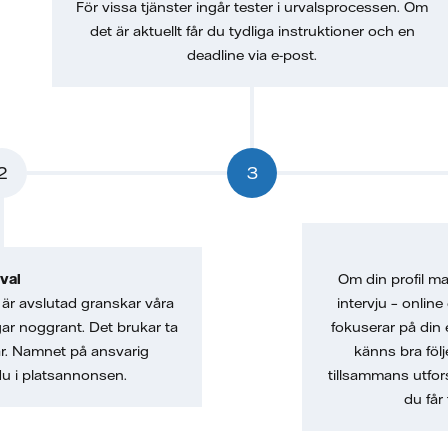
För vissa tjänster ingår tester i urvalsprocessen. Om
det är aktuellt får du tydliga instruktioner och en
deadline via e-post.
2
3
val
Om din profil mat
är avslutad granskar våra
intervju – online
gar noggrant. Det brukar ta
fokuserar på din 
ar. Namnet på ansvarig
känns bra följ
 du i platsannonsen.
tillsammans utfor
du får 