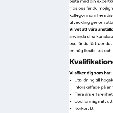
bistå med din expertk
Hos oss får du möjlig
kollegor inom flera dis
utveckling genom utbil
Vi vet att våra anställ
använda dina kunskape
oss får du förtroendet
en hög flexibilitet och
Kvalifikatio
Vi söker dig som har:
Utbildning till hög
införskaffade på ann
Flera års erfarenhet
God förmåga att uttr
Körkort B.