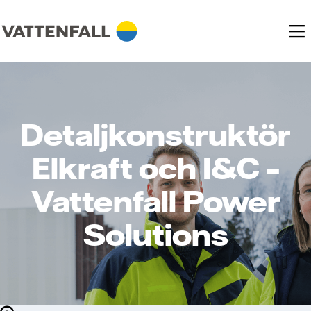
Detaljkonstruktör
Elkraft och I&C –
Vattenfall Power
Solutions