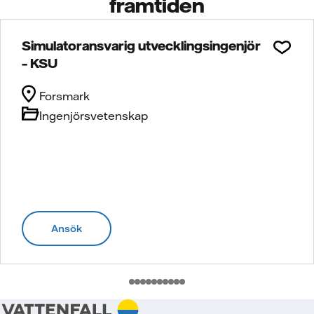
framtiden
Simulatoransvarig utvecklingsingenjör
– KSU
Forsmark
Ingenjörsvetenskap
Ansök