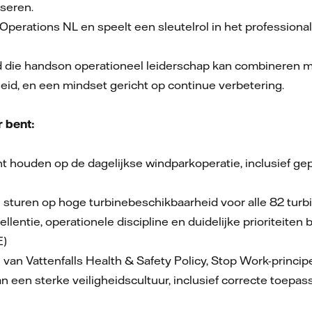
iseren.
Operations NL en speelt een sleutelrol in het profession
 die handson operationeel leiderschap kan combineren me
eid, en een mindset gericht op continue verbetering.
r bent:
t houden op de dagelijkse windparkoperatie, inclusief g
 sturen op hoge turbinebeschikbaarheid voor alle 82 turb
entie, operationele discipline en duidelijke prioriteiten bi
E)
 van Vattenfalls Health & Safety Policy, Stop Work-princi
een sterke veiligheidscultuur, inclusief correcte toepas