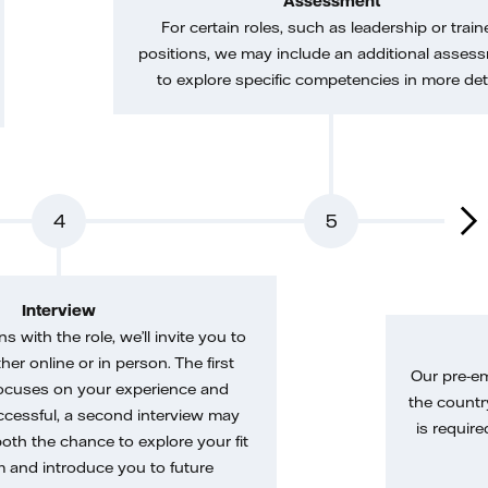
Assessment
For certain roles, such as leadership or train
positions, we may include an additional asses
to explore specific competencies in more deta
4
5
Interview
gns with the role, we’ll invite you to
her online or in person. The first
Our pre-e
ocuses on your experience and
the country
uccessful, a second interview may
is require
both the chance to explore your fit
m and introduce you to future