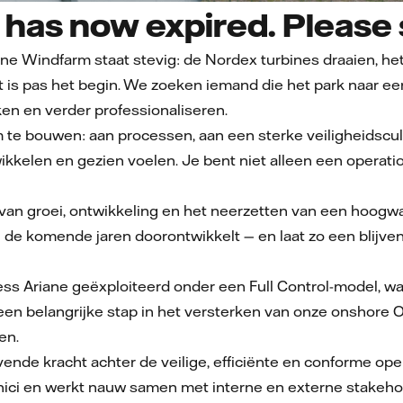
has now expired. Please s
ne Windfarm staat stevig: de Nordex turbines draaien, he
dit is pas het begin. We zoeken iemand die het park naar 
ken en verder professionaliseren.
 om te bouwen: aan processen, aan een sterke veiligheidscu
kelen en gezien voelen. Je bent niet alleen een operatio
 van groei, ontwikkeling en het neerzetten van een hoogwa
 de komende jaren doorontwikkelt — en laat zo een blijv
s Ariane geëxploiteerd onder een Full Control-model, waarb
 een belangrijke stap in het versterken van onze onshore
en.
jvende kracht achter de veilige, efficiënte en conforme op
nici en werkt nauw samen met interne en externe stakeho