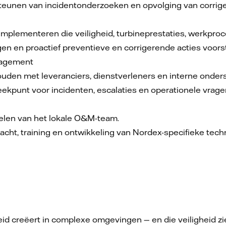
teunen van incidentonderzoeken en opvolging van corrige
n implementeren die veiligheid, turbineprestaties, werkpro
gen en proactief preventieve en corrigerende acties voorst
nagement
uden met leveranciers, dienstverleners en interne onder
ekpunt voor incidenten, escalaties en operationele vrage
elen van het lokale O&M-team.
racht, training en ontwikkeling van Nordex-specifieke tec
id creëert in complexe omgevingen — en die veiligheid ziet