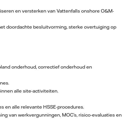
aliseren en versterken van Vattenfalls onshore O&M-
t doordachte besluitvorming, sterke overtuiging op
epland onderhoud, correctief onderhoud en
ines.
nnen alle site-activiteiten.
pes en alle relevante HSSE-procedures.
sing van werkvergunningen, MOC’s, risico-evaluaties en