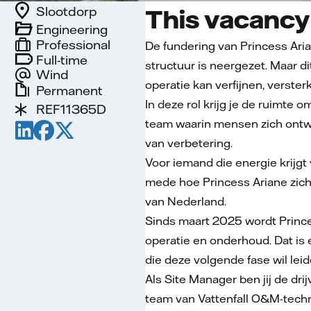
Slootdorp
This vacancy 
Engineering
Professional
De fundering van Princess Aria
Full-time
structuur is neergezet. Maar 
Wind
operatie kan verfijnen, verster
Permanent
In deze rol krijg je de ruimte
REF11365D
team waarin mensen zich ontwik
van verbetering.
Voor iemand die energie krijgt
mede hoe Princess Ariane zich
van Nederland.
Sinds maart 2025 wordt Princes
operatie en onderhoud. Dat is
die deze volgende fase wil leid
Als Site Manager ben jij de dri
team van Vattenfall O&M-tech