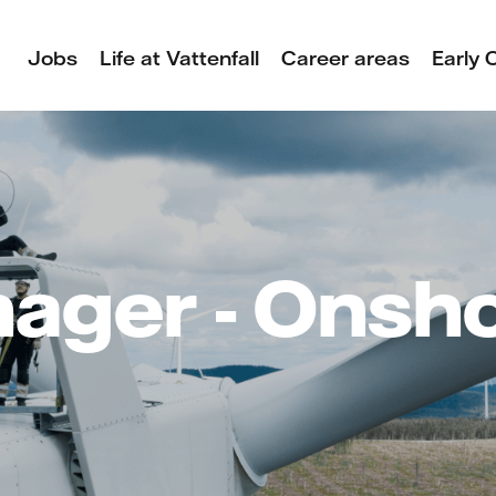
Jobs
Life at Vattenfall
Career areas
Early 
nager - Onsh