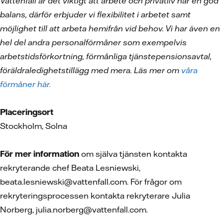
Vattenfall är det viktigt att arbete och privatliv har en god
balans, därför erbjuder vi flexibilitet i arbetet samt
möjlighet till att arbeta hemifrån vid behov. Vi har även en
hel del andra personalförmåner som exempelvis
arbetstidsförkortning, förmånliga tjänstepensionsavtal,
föräldraledighetstillägg med mera. Läs mer om
våra
förmåner här.
Placeringsort
Stockholm, Solna
För mer information
om själva tjänsten kontakta
rekryterande chef Beata Lesniewski,
beata.lesniewski@vattenfall.com. För frågor om
rekryteringsprocessen kontakta rekryterare Julia
Norberg, julia.norberg@vattenfall.com.