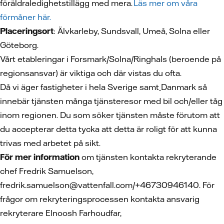
föräldraledighetstillägg med mera.
Läs mer om våra
förmåner här.
Placeringsort
: Älvkarleby, Sundsvall, Umeå, Solna eller
Göteborg.
Vårt etableringar i Forsmark/Solna/Ringhals (beroende på
regionsansvar) är viktiga och där vistas du ofta.
Då vi äger fastigheter i hela Sverige samt
Danmark så
innebär tjänsten många tjänsteresor med bil och/eller tåg
inom regionen. Du som söker tjänsten måste förutom att
du accepterar detta tycka att detta är roligt för att kunna
trivas med arbetet på sikt.
För mer information
om tjänsten kontakta rekryterande
chef Fredrik Samuelson,
fredrik.samuelson@vattenfall.com/+46730946140. För
frågor om rekryteringsprocessen kontakta ansvarig
rekryterare Elnoosh Farhoudfar,