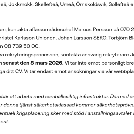
leå, Jokkmokk, Skellefteå, Umeå, Örnsköldsvik, Sollefteå 
ten, kontakta affärsområdeschef Marcus Persson på 070 
hristel Karlsson Unionen, Johan Larsson SEKO, Torbjörn 
 tfn 08-739 50 00.
lva rekryteringsprocessen, kontakta ansvarig rekryterare 
 senast den 8 mars 2026.
Vi tar inte emot personligt br
ga ditt CV.
Vi tar endast emot ansökningar via vår webbplat
nebär att arbeta med samhällsviktig infrastruktur. Därmed
 Är denna tjänst säkerhetsklassad kommer säkerhetsprövni
tuell krigsplacering sker med stöd i anställningsavtalet o
est.