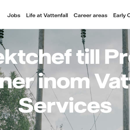
Jobs
Life at Vattenfall
Career areas
Early 
ktchef till P
ner inom Vat
Services