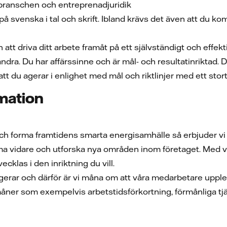
branschen och entreprenadjuridik
 svenska i tal och skrift. Ibland krävs det även att du k
att driva ditt arbete framåt på ett självständigt och effekt
ra. Du har affärssinne och är mål- och resultatinriktad. D
 du agerar i enlighet med mål och riktlinjer med ett stor
rmation
ch forma framtidens smarta energisamhälle så erbjuder vi e
 vidare och utforska nya områden inom företaget. Med vår k
vecklas i den inriktning du vill.
fungerar och därför är vi måna om att våra medarbetare upple
åner som exempelvis arbetstidsförkortning, förmånliga tj