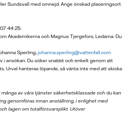
eller Sundsvall med omnejd. Ange önskad placeringsort
207 44 25.
Blom Akademikerna och Magnus Tjergefors, Ledarna. Du
Johanna Sperling,
johanna.sperling@vattenfall.com
ev i ansökan. Du söker snabbt och enkelt genom att
s. Urval hanteras löpande, så vänta inte med att skicka
 är många av våra tjänster säkerhetsklassade och du kan
ng genomföras innan anställning, i enlighet med
ch lagen om totalförsvarsplikt. Utöver