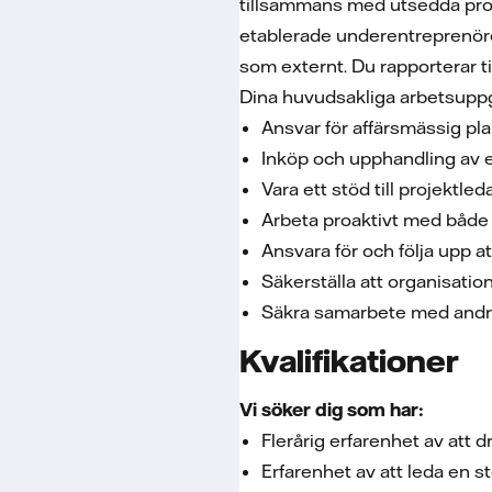
tillsammans med utsedda projek
etablerade underentreprenörer
som externt. Du rapporterar t
Dina huvudsakliga arbetsuppg
Ansvar för affärsmässig pl
Inköp och upphandling av e
Vara ett stöd till projekt
Arbeta proaktivt med båd
Ansvara för och följa upp a
Säkerställa att organisati
Säkra samarbete med andra
Kvalifikationer
Vi söker dig som har:
Flerårig erfarenhet av att d
Erfarenhet av att leda en s