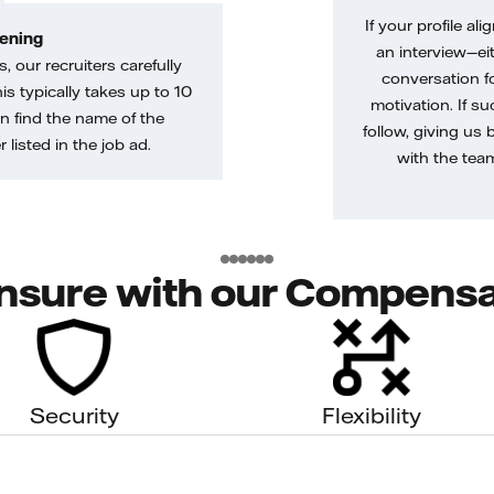
If your profile ali
ening
an interview—eit
, our recruiters carefully
conversation f
is typically takes up to 10
motivation. If s
n find the name of the
follow, giving us 
 listed in the job ad.
with the tea
nsure with our Compensa
Security
Flexibility