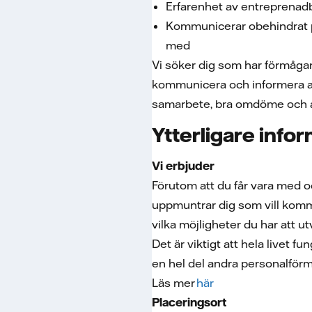
Erfarenhet av entreprenad
Kommunicerar obehindrat på
med
Vi söker dig som har förmågan 
kommunicera och informera and
samarbete, bra omdöme och att
Ytterligare info
Vi erbjuder
Förutom att du får vara med o
uppmuntrar dig som vill komma
vilka möjligheter du har att ut
Det är viktigt att hela livet 
en hel del andra personalförm
Läs mer
här
Placeringsort