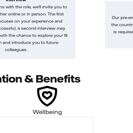
gns with the role, we’ll invite you to
her online or in person. The first
Our pre-e
ocuses on your experience and
the country
uccessful, a second interview may
is require
both the chance to explore your fit
m and introduce you to future
colleagues.
tion & Benefits
Wellbeing