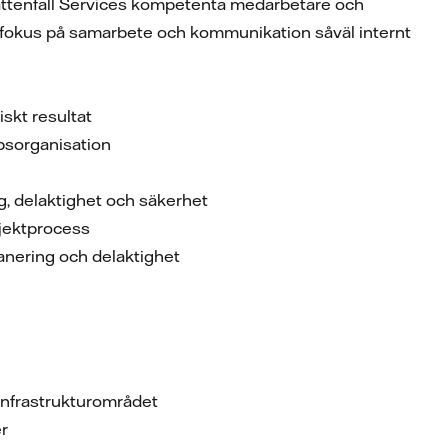
i Vattenfall Services kompetenta medarbetare och
rt fokus på samarbete och kommunikation såväl internt
skt resultat
öpsorganisation
 delaktighet och säkerhet
ojektprocess
anering och delaktighet
r infrastrukturområdet
er