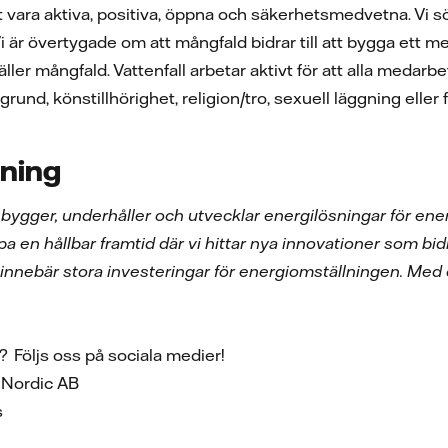
tt vara aktiva, positiva, öppna och säkerhetsmedvetna. Vi s
Vi är övertygade om att mångfald bidrar till att bygga ett me
äller mångfald. Vattenfall arbetar aktivt för att alla meda
akgrund, könstillhörighet, religion/tro, sexuell läggning eller
.
ning
 bygger, underhåller och utvecklar energilösningar för ener
pa en hållbar framtid där vi hittar nya innovationer som bidr
nnebär stora investeringar för energiomställningen. Med 
g? Följs oss på sociala medier!
es Nordic AB
es