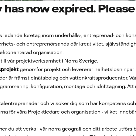
 has now expired. Please 
es ledande företag inom underhålls-, entreprenad- och konsu
erhets- och entreprenörsanda där kreativitet, självständigh
jektorienterad organisation.
 till vår projektverksamhet i Norra Sverige.
sprojekt
genomför projekt och levererar helhetslösningar in
der är främst elnätsbolag och vattenkraftsproducenter. Vår
grammering, konfiguration, montage och idrifttagning. Att 
 totalentreprenader och vi söker dig som har kompetens och
rna för våra Projektledare och organisation - vilket innebä
r du att verka i vår norra geografi och ditt arbete utförs