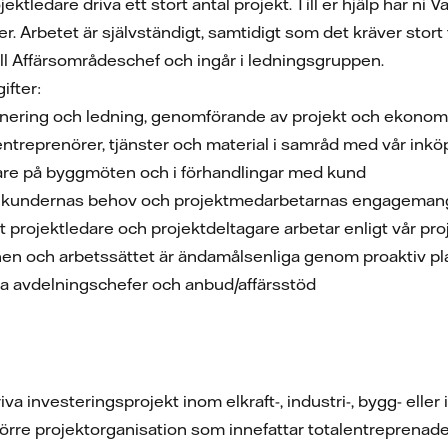
tledare driva ett stort antal projekt. Till er hjälp har n
. Arbetet är självständigt, samtidigt som det kräver sto
ill Affärsområdeschef och ingår i ledningsgruppen.
ifter:
anering och ledning, genomförande av projekt och ekonomi
ntreprenörer, tjänster och material i samråd med vår ink
ledare på byggmöten och i förhandlingar med kund
e kundernas behov och projektmedarbetarnas engagemang,
tt projektledare och projektdeltagare arbetar enligt vår pr
onen och arbetssättet är ändamålsenliga genom proaktiv pl
 avdelningschefer och anbud/affärsstöd
riva investeringsprojekt inom elkraft-, industri-, bygg- elle
törre projektorganisation som innefattar totalentreprenad