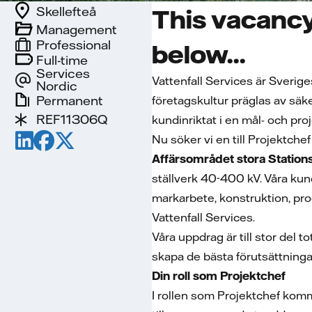
Skellefteå
This vacancy
Management
Professional
below...
Full-time
Services
Vattenfall Services är Sverig
Nordic
Permanent
företagskultur präglas av säk
REF11306Q
kundinriktat i en mål- och pro
Nu söker vi en till Projektchef
Affärsområdet stora Station
ställverk 40-400 kV. Våra kun
markarbete, konstruktion, pro
Vattenfall Services.
Våra uppdrag är till stor del
skapa de bästa förutsättninga
Din roll som Projektchef
I rollen som Projektchef komme