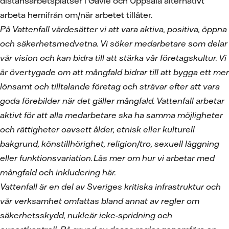
distansarbetsplatser i Gävle och Uppsala alternativt
arbeta hemifrån om/när arbetet tillåter.
På Vattenfall värdesätter vi att vara aktiva, positiva, öppna
och säkerhetsmedvetna. Vi söker medarbetare som delar
vår vision och kan bidra till att stärka vår företagskultur. Vi
är övertygade om att mångfald bidrar till att bygga ett mer
lönsamt och tilltalande företag och strävar efter att vara
goda förebilder när det gäller mångfald. Vattenfall arbetar
aktivt för att alla medarbetare ska ha samma möjligheter
och rättigheter oavsett ålder, etnisk eller kulturell
bakgrund, könstillhörighet, religion/tro, sexuell läggning
eller funktionsvariation.
L
äs mer om hur vi arbetar med
m
ångfald och inkludering h
är.
Vattenfall är en del av Sveriges kritiska infrastruktur och
vår verksamhet omfattas bland annat av regler om
säkerhetsskydd, nukleär icke-spridning och