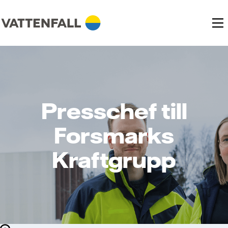
Presschef till
Forsmarks
Kraftgrupp