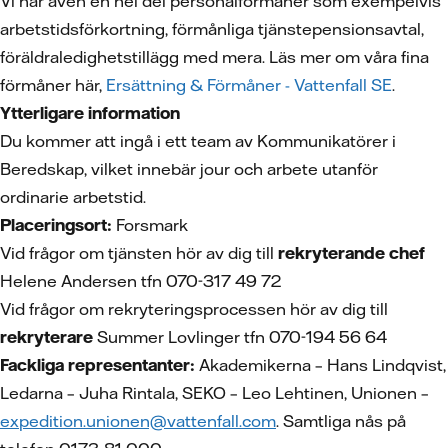
Vi har även en hel del personalförmåner som exempelvis
arbetstidsförkortning, förmånliga tjänstepensionsavtal,
föräldraledighetstillägg med mera. Läs mer om våra fina
förmåner här,
Ersättning & Förmåner - Vattenfall SE
.
Ytterligare information
Du kommer att ingå i ett team av Kommunikatörer i
Beredskap, vilket innebär jour och arbete utanför
ordinarie arbetstid.
Placeringsort:
Forsmark
Vid frågor om tjänsten hör av dig till
rekryterande chef
Helene Andersen tfn 070-317 49 72
Vid frågor om rekryteringsprocessen hör av dig till
rekryterare
Summer Lovlinger tfn 070-194 56 64
Fackliga representanter:
Akademikerna – Hans Lindqvist,
Ledarna – Juha Rintala, SEKO – Leo Lehtinen, Unionen –
expedition.unionen@vattenfall.com
. Samtliga nås på