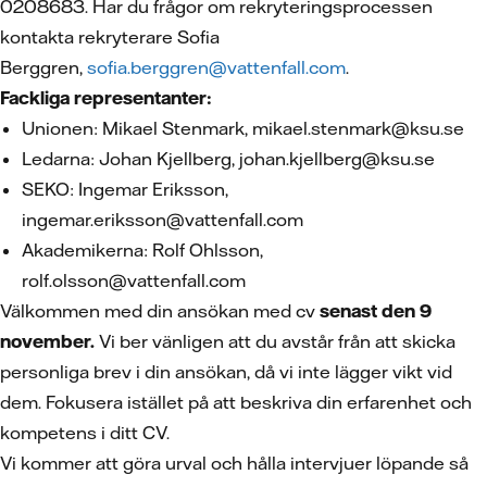
0208683. Har du frågor om rekryteringsprocessen
kontakta rekryterare Sofia
Berggren,
sofia.berggren@vattenfall.com
.
Fackliga representanter:
Unionen: Mikael Stenmark, mikael.stenmark@ksu.se
Ledarna: Johan Kjellberg, johan.kjellberg@ksu.se
SEKO: Ingemar Eriksson,
ingemar.eriksson@vattenfall.com
Akademikerna: Rolf Ohlsson,
rolf.olsson@vattenfall.com
Välkommen med din ansökan med cv
senast den 9
november.
Vi ber vänligen att du avstår från att skicka
personliga brev i din ansökan, då vi inte lägger vikt vid
dem. Fokusera istället på att beskriva din erfarenhet och
kompetens i ditt CV.
Vi kommer att göra urval och hålla intervjuer löpande så