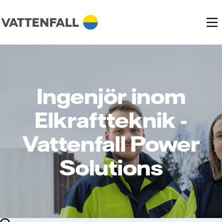
Ingenjör inom
Elkraftteknik -
Vattenfall Power
Solutions