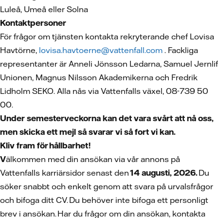
Luleå, Umeå eller Solna
Kontaktpersoner
För frågor om tjänsten kontakta rekryterande chef Lovisa
Havtörne,
lovisa.havtoerne@vattenfall.com
. Fackliga
representanter är Anneli Jönsson Ledarna, Samuel Jernlif
Unionen, Magnus Nilsson Akademikerna och Fredrik
Lidholm SEKO. Alla nås via Vattenfalls växel, 08-739 50
00.
Under semesterveckorna kan det vara svårt att nå oss,
men skicka ett mejl så svarar vi så fort vi kan.
Kliv fram för hållbarhet!
V
älkommen med din ansökan via vår annons på
Vattenfalls karriärsidor senast den
14 augusti, 2026.
Du
söker snabbt och enkelt genom att svara på urvalsfrågor
och bifoga ditt CV. Du behöver inte bifoga ett personligt
brev i ansökan. Har du frågor om din ansökan, kontakta