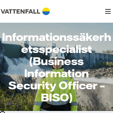
Informationssäkerh
etsspecialist
(Business
Information
Security Officer –
BISO)