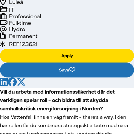
Luleå
IT
Professional
Full-time
Hydro
Permanent
REF12362I
Apply
Save
Vill du arbeta med informationssäkerhet där det
verkligen spelar roll – och bidra till att skydda
samhällskritisk energiförsörjning i Norden?
Hos Vattenfall finns en väg framåt – there's a way. I den
här rollen får du kombinera strategiskt arbete med nära
samverkan i verksamheten, i ett uppdrag där din