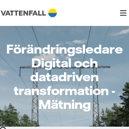
Förändringsledare
Digital och
datadriven
transformation -
Mätning