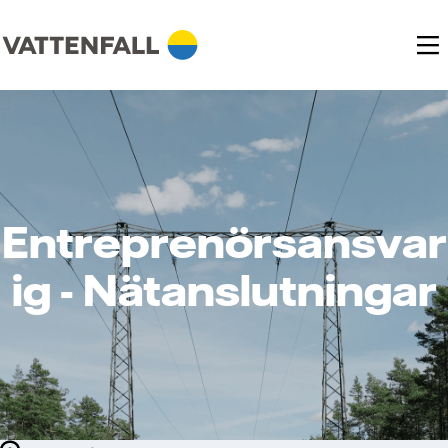
Entreprenörsansvar
ig - Nätanslutningar