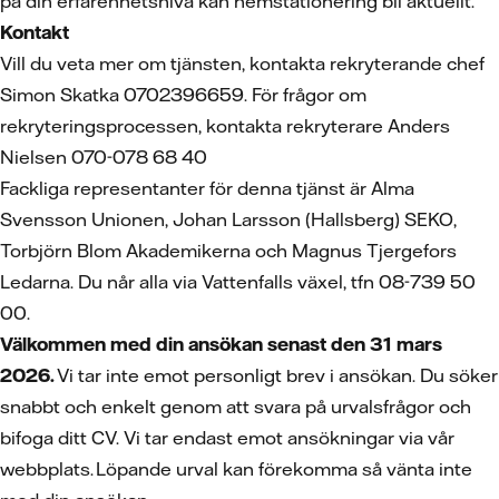
på din erfarenhetsnivå kan hemstationering bli aktuellt.
Kontakt
Vill du veta mer om tjänsten, kontakta rekryterande chef
Simon Skatka 0702396659. För frågor om
rekryteringsprocessen, kontakta rekryterare Anders
Nielsen 070-078 68 40
Fackliga representanter för denna tjänst är Alma
Svensson Unionen, Johan Larsson (Hallsberg) SEKO,
Torbjörn Blom Akademikerna och Magnus Tjergefors
Ledarna. Du når alla via Vattenfalls växel, tfn 08-739 50
00.
Välkommen med din ansökan senast den 31 mars
2026.
Vi tar inte emot personligt brev i ansökan. Du söker
snabbt och enkelt genom att svara på urvalsfrågor och
bifoga ditt CV.
Vi tar endast emot ansökningar via vår
webbplats. Löpande urval kan förekomma så vänta inte