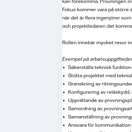
kan förekomma. Provningen infö
Fokus kommer vara på större s
när det är flera ingenjörer som
och projektledaren det kommer
Rollen innebär mycket resor i
Exempel på arbetsuppgifter/an
Säkerställa teknisk funktio
Stötta projektet med teknis
Granskning av ritningsund
Konfigurering av reläskydd,
Upprättande av provningsp
Samordning av provningsarbe
Samanställning av provning
Ansvara för kommunikation g