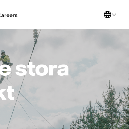
Careers
e stora
kt