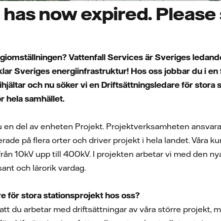
has now expired. Please s
energiomställningen? Vattenfall Services är Sveriges leda
lar Sveriges energiinfrastruktur! Hos oss jobbar du i en
ihjältar och nu söker vi en Driftsättningsledare för stora
ör hela samhället.
 en del av enheten Projekt. Projektverksamheten ansvarar fö
lerade på flera orter och driver projekt i hela landet. Våra 
rån 10kV upp till 400kV. I projekten arbetar vi med den ny
ant och lärorik vardag.
e för stora stationsprojekt hos oss?
 att du arbetar med driftsättningar av våra större projekt