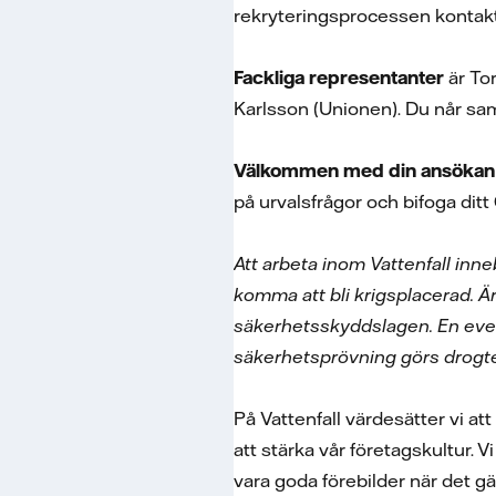
rekryteringsprocessen kontak
Fackliga representanter
är To
Karlsson (Unionen). Du når sam
Välkommen med din ansökan s
på urvalsfrågor och bifoga ditt
Att arbeta inom Vattenfall inn
komma att bli krigsplacerad. 
säkerhetsskyddslagen. En event
säkerhetsprövning görs drogte
På Vattenfall värdesätter vi at
att stärka vår företagskultur. V
vara goda förebilder när det gä