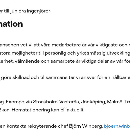
 till juniora ingenjörer
mation
ranschen vet vi att våra medarbetare är vår viktigaste och m
ora möjligheter till personlig och yrkesmässig utveckling
erhet, välmående och samarbete är viktiga delar av vår fö
göra skillnad och tillsammans tar vi ansvar för en hållbar 
ng. Exempelvis Stockholm, Västerås, Jönköping, Malmö, Tro
ökan. Hemstationering kan bli aktuellt.
en kontakta rekryterande chef Björn Winberg,
bjoern.win