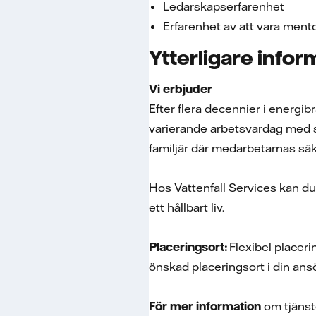
Ledarskapserfarenhet
Erfarenhet av att vara mentor
Ytterligare infor
Vi erbjuder
Efter flera decennier i energib
varierande arbetsvardag med st
familjär där medarbetarnas säk
Hos Vattenfall Services kan du 
ett hållbart liv.
Placeringsort:
Flexibel placeri
önskad placeringsort i din ans
För mer information
om tjänst