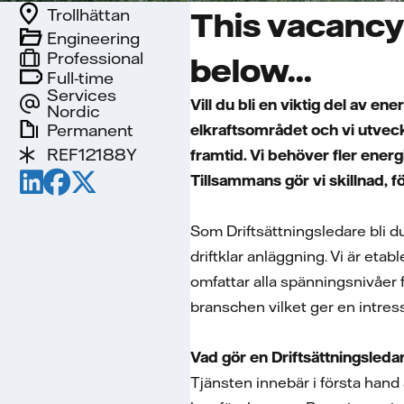
Trollhättan
This vacancy 
Engineering
Professional
below...
Full-time
Services
Vill du bli en viktig del av 
Nordic
Permanent
elkraftsområdet och vi utveck
REF12188Y
framtid. Vi behöver fler energ
Tillsammans gör vi skillnad, f
Som Driftsättningsledare bli du
driftklar anläggning. Vi är etab
omfattar alla spänningsnivåer f
branschen vilket ger en intress
Vad gör en Driftsättningsledar
Tjänsten innebär i första hand