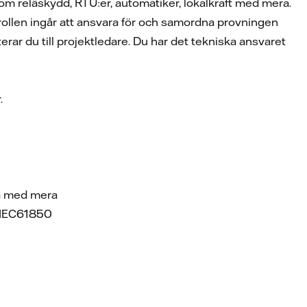
som reläskydd, RTU:er, automatiker, lokalkraft med mera.
ollen ingår att ansvara för och samordna provningen
rar du till projektledare. Du har det tekniska ansvaret
.
a med mera
l IEC61850