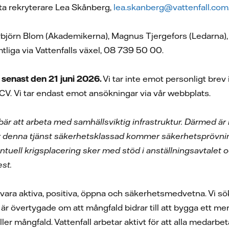
ta rekryterare Lea Skånberg,
lea.skanberg@vattenfall.com
rbjörn Blom (Akademikerna), Magnus Tjergefors (Ledarna),
tliga via Vattenfalls växel, 08 739 50 00.
enast den 21 juni 2026.
Vi tar inte emot personligt bre
 CV.
Vi tar endast emot ansökningar via vår webbplats.
ebär att arbeta med samhällsviktig infrastruktur. Därmed 
Är denna tjänst säkerhetsklassad kommer säkerhetsprövnin
uell krigsplacering sker med stöd i anställningsavtalet o
st.
t vara aktiva, positiva, öppna och säkerhetsmedvetna. Vi sö
i är övertygade om att mångfald bidrar till att bygga ett me
ller mångfald. Vattenfall arbetar aktivt för att alla medar