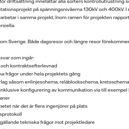
r driftsättning innefattar alla sorters kontrollutrustning 
tationsprojekt på spänningsnivåerna 130kV och 400kV. I r
 arbetar i samma projekt. Inom ramen för projekten rapporte
siella.
nom Sverige. Både dagsresor och längre resor förekommer
svar som ingår:
n och kontraktsefterlevnad
ka frågor under hela projektets gång
erlag såsom enlinjeschema, reläblockschema, kretsschem
 inklusive konfigurering av kommunikation via till exempe
laner
tet när det är flera ingenjörer på plats
sprotokoll
ällande tekniska frågor mot projektledare