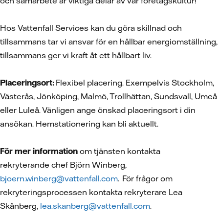
och samarbete är viktiga delar av vår företagskultur!
Hos Vattenfall Services kan du göra skillnad och
tillsammans tar vi ansvar för en hållbar energiomställning,
tillsammans ger vi kraft åt ett hållbart liv.
Placeringsort:
Flexibel placering. Exempelvis Stockholm,
Västerås, Jönköping, Malmö, Trollhättan, Sundsvall, Umeå
eller Luleå. Vänligen ange önskad placeringsort i din
ansökan. Hemstationering kan bli aktuellt.
För mer information
om tjänsten kontakta
rekryterande chef Björn Winberg,
bjoern.winberg@vattenfall.com
. För frågor om
rekryteringsprocessen kontakta rekryterare Lea
Skånberg,
lea.skanberg@vattenfall.com
.