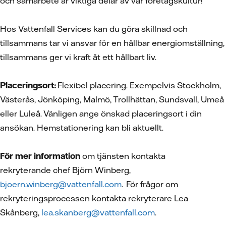
och samarbete är viktiga delar av vår företagskultur!
Hos Vattenfall Services kan du göra skillnad och
tillsammans tar vi ansvar för en hållbar energiomställning,
tillsammans ger vi kraft åt ett hållbart liv.
Placeringsort:
Flexibel placering. Exempelvis Stockholm,
Västerås, Jönköping, Malmö, Trollhättan, Sundsvall, Umeå
eller Luleå. Vänligen ange önskad placeringsort i din
ansökan. Hemstationering kan bli aktuellt.
För mer information
om tjänsten kontakta
rekryterande chef Björn Winberg,
bjoern.winberg@vattenfall.com
. För frågor om
rekryteringsprocessen kontakta rekryterare Lea
Skånberg,
lea.skanberg@vattenfall.com
.