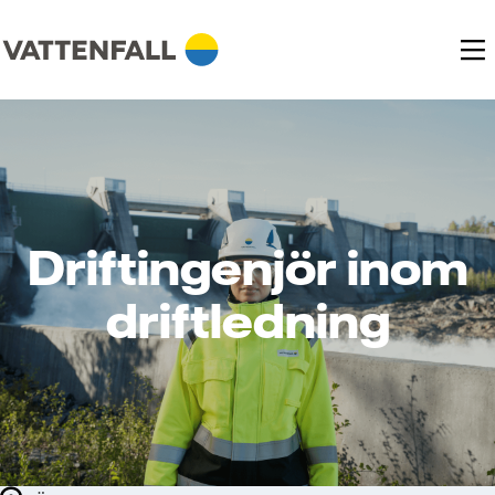
Driftingenjör inom
driftledning