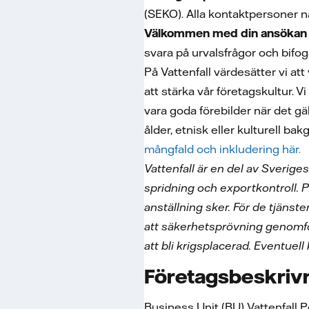
(SEKO). Alla kontaktpersoner n
Välkommen med din ansökan s
svara på urvalsfrågor och bifoga
På Vattenfall värdesätter vi at
att stärka vår företagskultur. V
vara goda förebilder när det gä
ålder, etnisk eller kulturell bak
mångfald och inkludering här.
Vattenfall är en del av Sverige
spridning och exportkontroll. 
anställning sker. För de tjänst
att säkerhetsprövning genomf
att bli krigsplacerad. Eventuel
Företagsbeskriv
Business Unit (BU) Vattenfall 