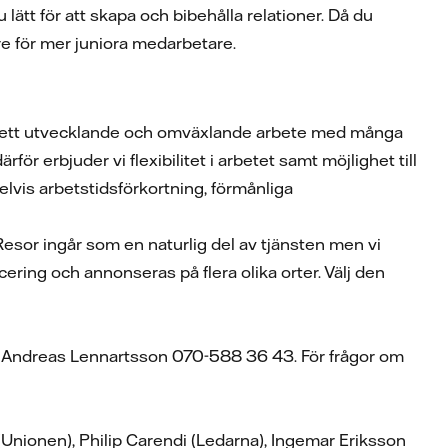
tt för att skapa och bibehålla relationer. Då du
are för mer juniora medarbetare.
ig ett utvecklande och omväxlande arbete med många
rför erbjuder vi flexibilitet i arbetet samt möjlighet till
lvis arbetstidsförkortning, förmånliga
esor ingår som en naturlig del av tjänsten men vi
ering och annonseras på flera olika orter. Välj den
f Andreas Lennartsson 070-588 36 43. För frågor om
(Unionen), Philip Carendi (Ledarna), Ingemar Eriksson