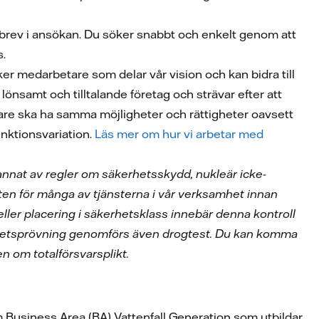
 brev i ansökan. Du söker snabbt och enkelt genom att
s.
ker medarbetare som delar vår vision och kan bidra till
 lönsamt och tilltalande företag och strävar efter att
betare ska ha samma möjligheter och rättigheter oavsett
funktionsvariation.
Läs mer om hur vi arbetar med
 annat av regler om säkerhetsskydd, nukleär icke-
ten för många av tjänsterna i vår verksamhet innan
eller placering i säkerhetsklass innebär denna kontroll
hetsprövning genomförs även drogtest. Du kan komma
en om totalförsvarsplikt.
 Business Area (BA) Vattenfall Generation som utbildar