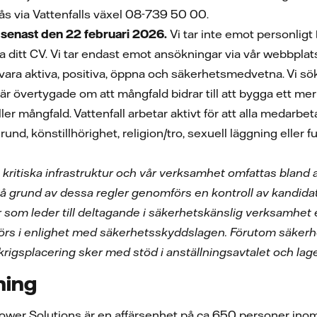
ås via Vattenfalls växel 08-739 50 00.
enast den 22 februari 2026.
Vi tar inte emot personligt
 ditt CV.
Vi tar endast emot ansökningar via vår webbplat
t vara aktiva, positiva, öppna och säkerhetsmedvetna. Vi sö
i är övertygade om att mångfald bidrar till att bygga ett mer
ller mångfald. Vattenfall arbetar aktivt för att alla medar
grund, könstillhörighet, religion/tro, sexuell läggning eller 
s kritiska infrastruktur och vår verksamhet omfattas bland
På grund av dessa regler genomförs en kontroll av kandida
er som leder till deltagande i säkerhetskänslig verksamhet 
örs i enlighet med säkerhetsskyddslagen. Förutom säker
l krigsplacering sker med stöd i anställningsavtalet och lag
ning
Power Solutions är en affärsenhet på ca 650 personer inom