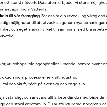
er ett starkt nätverk. Dessutom erbjuder vi stora möjlighe
rriärvägar inom Vattenfall.
ckeln till vår framgång
. För oss är din utveckling viktig och 
dig möjligheter till att utvecklas genom nya utmaningar,
frihet och eget ansvar, vilket tillsammans med bra arbetsvi
ivatliv.
enjör, yrkeshögskoleingenjör eller liknande inom relevant
ruktion inom process- eller kraftindustrin.
 i tal och skrift, både på svenska och engelska.
 självständigt och ansvarsfullt arbete där du med både di
 trygg och stabil arbetsmiljö. Du är strukturerad, noggrann 