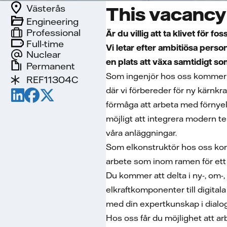
Västerås
This vacancy 
Engineering
Professional
Är du villig att ta klivet för fo
Full-time
Vi letar efter ambitiösa perso
Nuclear
en plats att växa samtidigt s
Permanent
Som ingenjör hos oss kommer du
REF11304C
där vi förbereder för ny kärnkr
förmåga att arbeta med förnyel
möjligt att integrera modern t
våra anläggningar.
Som elkonstruktör hos oss komm
arbete som inom ramen för ett 
Du kommer att delta i ny-, om-,
elkraftkomponenter till digita
med din expertkunskap i dialog
Hos oss får du möjlighet att a