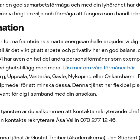
r en god samarbetsförmåga och med din lyhördhet har du lä
rderar vi högt en vilja och förmåga att fungera som handled
mation
ch forma framtidens smarta energisamhälle erbjuder vi d
l är det viktigt att arbete och privatliv har en god balans, dä
 Vi har även en hel del andra personalförmåner som exempe
ledighetstillägg med mera.
Läs mer om våra förmåner här.
rg, Uppsala, Västerås, Gävle, Nyköping eller Oskarshamn. R
lpmedel för att minska dessa. Denna tjänst har flexibel plac
vant för dig i samband med din ansökan.
tjänsten är du välkommen att kontakta rekryterande che
n kontakta rekryterare Åsa Vallin 070 277 12 46.
nna tjänst är Gustaf Treiber (Akademikerna), Jan Stigbert 