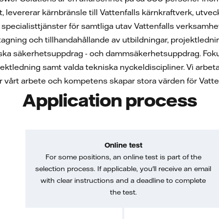
, levererar kärnbränsle till Vattenfalls kärnkraftverk, ut
a specialisttjänster för samtliga utav Vattenfalls verksamh
tagning och tillhandahållande av utbildningar, projektledn
ska säkerhetsuppdrag - och dammsäkerhetsuppdrag. Fokus 
ktledning samt valda tekniska nyckeldiscipliner. Vi arbetar
är vårt arbete och kompetens skapar stora värden för Vatte
Application process
Online test
For some positions, an online test is part of the
selection process. If applicable, you'll receive an email
with clear instructions and a deadline to complete
the test.