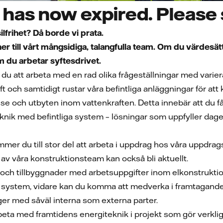
has now expired. Please s
ssilfrihet? Då borde vi prata.
ner till vårt mångsidiga, talangfulla team. Om du värdes
om du arbetar syftesdrivet.
 att arbeta med en rad olika frågeställningar med varier
aft och samtidigt rustar våra befintliga anläggningar för at
se och utbyten inom vattenkraften. Detta innebär att du f
eknik med befintliga system – lösningar som uppfyller dage
er du till stor del att arbeta i uppdrag hos våra uppdrags
av våra konstruktionsteam kan också bli aktuellt.
 och tillbyggnader med arbetsuppgifter inom elkonstruktion p
la system, vidare kan du komma att medverka i framtagand
er med såväl interna som externa parter.
rbeta med framtidens energiteknik i projekt som gör verkl