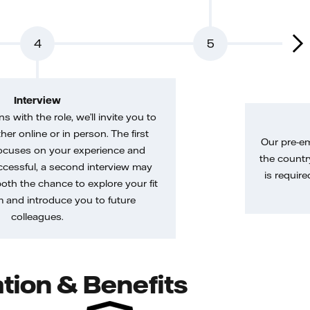
4
5
Interview
gns with the role, we’ll invite you to
her online or in person. The first
Our pre-e
ocuses on your experience and
the country
uccessful, a second interview may
is require
both the chance to explore your fit
m and introduce you to future
colleagues.
tion & Benefits