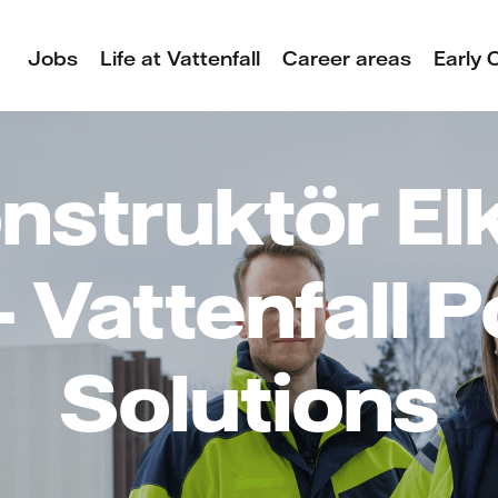
Jobs
Life at Vattenfall
Career areas
Early 
nstruktör El
– Vattenfall 
Solutions