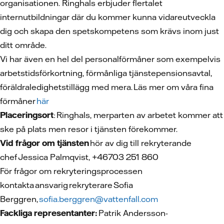
organisationen. Ringhals erbjuder flertalet
internutbildningar där du kommer kunna vidareutveckla
dig och skapa den spetskompetens som krävs inom just
ditt område.
Vi har även en hel del personalförmåner som exempelvis
arbetstidsförkortning, förmånliga tjänstepensionsavtal,
föräldraledighetstillägg med mera. Läs mer om våra fina
förmåner
här
Placeringsort
: Ringhals, merparten av arbetet kommer att
ske på plats men resor i tjänsten förekommer.
Vid frågor om tjänsten
hör av dig till rekryterande
chef Jessica Palmqvist, +46703 251 860
För frågor om rekryteringsprocessen
kontakta ansvarig rekryterare Sofia
Berggren,
sofia.berggren@vattenfall.com
Fackliga representanter:
Patrik Andersson-