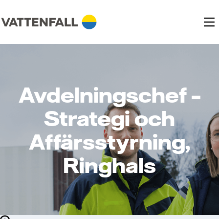
Avdelningschef –
Strategi och
Affärsstyrning,
Ringhals