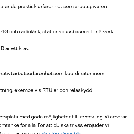
svarande praktisk erfarenhet som arbetsgivaren
t
 4G och radiolänk, stationsbussbaserade nätverk
B är ett krav.
ernativt arbetserfarenhet som koordinator inom
rustning, exempelvis RTU:er och reläskydd
tsplats med goda möjligheter till utveckling. Vi arbetar
tanke för alla. För att du ska trivas erbjuder vi
måner - Läs mer om
våra förmåner här.