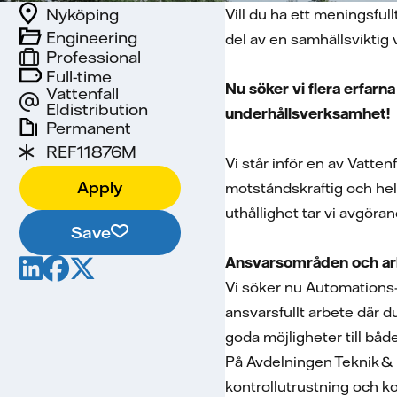
Nyköping
Vill du ha ett meningsfull
Engineering
del av en samhällsviktig
Professional
Full-time
Nu söker vi flera erfar
Vattenfall
Eldistribution
underhållsverksamhet
Permanent
REF11876M
Vi står inför en av Vatten
Apply
motståndskraftig och helt
uthållighet tar vi avgöra
Save
Ansvarsområden och ar
Vi söker nu Automations- 
ansvarsfullt arbete där d
goda möjligheter till båd
På Avdelningen Teknik &
kontrollutrustning och ko