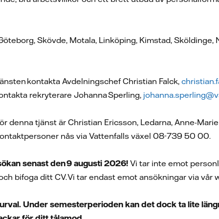
, Göteborg, Skövde, Motala, Linköping, Kimstad, Sköldinge
jänsten kontakta Avdelningschef Christian Falck,
christian
ontakta rekryterare Johanna Sperling,
johanna.sperling@v
för denna tjänst är Christian Ericsson, Ledarna, Anne-Mar
kontaktpersoner nås via Vattenfalls växel 08-739 50 00.
ökan senast den 9 augusti 2026!
Vi tar inte emot person
 och bifoga ditt CV. Vi tar endast emot ansökningar via vår
rval. Under semesterperioden kan det dock ta lite längre
tackar för ditt tålamod.