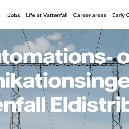
Jobs
Life at Vattenfall
Career areas
Early 
tomations- 
kationsinge
enfall Eldistr