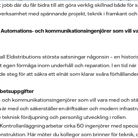
t jobb där du får bidra till att göra verklig skillnad både 
 verksamhet med spännande projekt, teknik i framkant och
na Automations- och kommunikationsingenjörer som vill 
!
fall Eldistributions största satsningar någonsin – en histor
 egen förmåga inom underhåll och reparation. I en tid när 
nde steg för att säkra ett elnät som klarar svåra förhålla
betsuppgifter
och kommunikationsingenjörer som vill vara med och stärka
u är med och säkerställer en driftsäker och modern infrastru
e teknisk fördjupning och personlig utveckling i rollen.
 Kontrollanläggning arbetar cirka 50 ingenjörer med spec
nstruktion. Här möter du kollegor som brinner för teknik, 