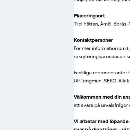
Placeringsort
Trollhättan, Åmål, Borås
Kontaktpersoner
För mer information om t
rekryteringsprocessen k
Fackliga representanter 
Ulf Tengman, SEKO. Alla 
Välkommen med din ans
att svara på urvalsfrågor
Vi arbetar med löpande u
svar på dina frågor – vi 