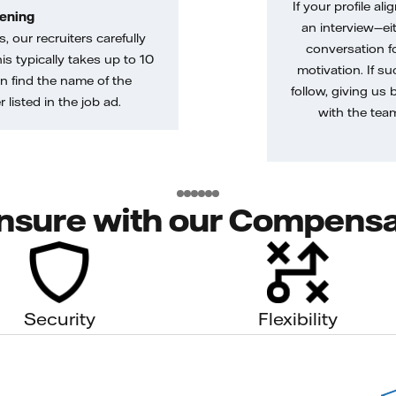
If your profile ali
ening
an interview—eit
, our recruiters carefully
conversation f
is typically takes up to 10
motivation. If s
n find the name of the
follow, giving us 
 listed in the job ad.
with the tea
nsure with our Compensa
Security
Flexibility