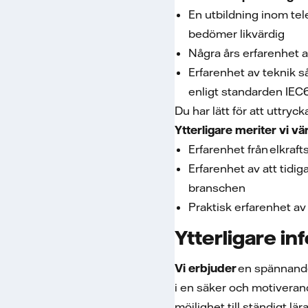
En utbildning inom tel
bedömer likvärdig
Några års erfarenhet 
Erfarenhet av teknik 
enligt standarden IE
Du har lätt för att uttryc
Ytterligare meriter vi v
Erfarenhet från elkra
Erfarenhet av att tidi
branschen
Praktisk erfarenhet av
Ytterligare in
Vi erbjuder
en spännande 
i en säker och motiverand
möjlighet till ständigt l