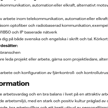
ekommunikation, automation eller elkraft, alternativt mot
av arbete inom telekommunikation, automation eller elkraf
såsom optofiber och radiobaserad kommunikation, exempel
C61850 och IP baserade nätverk
ka dig på både svenska och engelska i skrift och tal. Körkort 
ärdesätter:
ftsbranschen
gare leda projekt eller arbete, gärna som projektledare, alt
 arbete och konfiguration av fjärrkontroll- och kontrollut
formation
arbetsvardag och en bra balans i livet på en attraktiv arbe
e arbetsmiljö, med en stark och positiv kultur präglad av om
ärande, bra arbetsvillkor och ett brett utbud av personalför