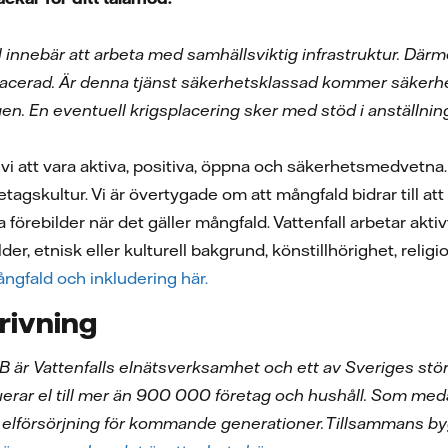
ll innebär att arbeta med samhällsviktig infrastruktur. Dä
lacerad. Är denna tjänst säkerhetsklassad kommer säkerhe
. En eventuell krigsplacering sker med stöd i anställning
 vi att vara aktiva, positiva, öppna och säkerhetsmedvetna
företagskultur. Vi är övertygade om att mångfald bidrar till 
da förebilder när det gäller mångfald. Vattenfall arbetar ak
der, etnisk eller kulturell bakgrund, könstillhörighet, religi
ngfald och inkludering här.
rivning
 AB är Vattenfalls elnätsverksamhet och ett av Sveriges stö
uerar el till mer än 900 000 företag och hushåll. Som medar
er elförsörjning för kommande generationer. Tillsammans b