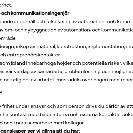
erhet.
n- och kommunikationsingenjör
gande underhåll och felsökning av automation- och komm
av om- och nybyggnation av automation- och kommunikatio
 område
esign, inköp av material, konstruktion, implementation, ins
 och entreprenörskontakter
 som ibland innebär höga höjder och potentiella risker, vilk
as vår vardag av samarbete, problemlösning och möjlighete
en naturlig del av arbetet, mestadels över dagen men res
r
v frihet under ansvar och som person drivs du därför av at
ha kontakt med både interna och externa kontakter söker 
d och i nära samarbete med kollegor.
egenskaper ser vi gärna att du har: