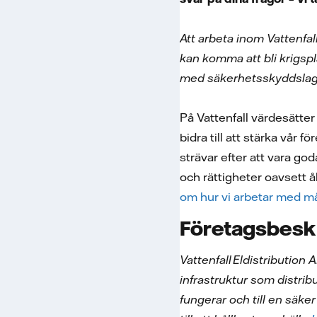
Att arbeta inom Vattenfa
kan komma att bli krigsp
med säkerhetsskyddslagen
På Vattenfall värdesätter
bidra till att stärka vår 
strävar efter att vara go
och rättigheter oavsett ål
om hur vi arbetar med må
Företagsbesk
Vattenfall Eldistribution
infrastruktur som distrib
fungerar och till en säk