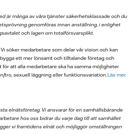
rmed är många av våra tjänster säkerhetsklassade och du
tsprövning genomföras innan anställning, i enlighet
savtalet och lagen om totalförsvarsplikt.
. Vi söker medarbetare som delar vår vision och kan
att bygga ett mer lönsamt och tilltalande företag och
tivt för att alla medarbetare ska ha samma möjligheter
on/tro, sexuell läggning eller funktionsvariation.
Läs mer
rsta elnätsföretag. Vi ansvarar för en samhällsbärande
betare hos oss bidrar du varje dag till att samhället
ygger vi framtidens elnät och möjliggör omställningen