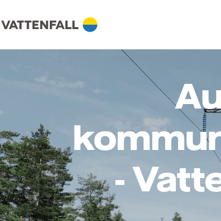
Au
kommuni
- Vatt