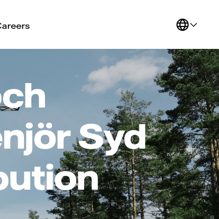
Careers
och
njör Syd
ibution