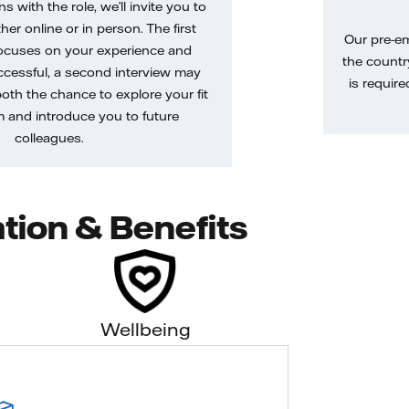
gns with the role, we’ll invite you to
her online or in person. The first
Our pre-e
ocuses on your experience and
the country
uccessful, a second interview may
is require
both the chance to explore your fit
m and introduce you to future
colleagues.
tion & Benefits
Wellbeing