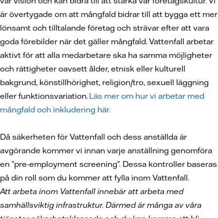
vår vision och kan bidra till att stärka vår företagskultur. Vi
är övertygade om att mångfald bidrar till att bygga ett mer
lönsamt och tilltalande företag och strävar efter att vara
goda förebilder när det gäller mångfald. Vattenfall arbetar
aktivt för att alla medarbetare ska ha samma möjligheter
och rättigheter oavsett ålder, etnisk eller kulturell
bakgrund, könstillhörighet, religion/tro, sexuell läggning
eller funktionsvariation.
Läs mer om hur vi arbetar med
mångfald och inkludering här.
Då säkerheten för Vattenfall och dess anställda är
avgörande kommer vi innan varje anställning genomföra
en ”pre-employment screening”. Dessa kontroller baseras
på din roll som du kommer att fylla inom Vattenfall.
Att arbeta inom Vattenfall innebär att arbeta med
samhällsviktig infrastruktur. Därmed är många av våra