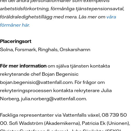
hel del andra personalförmåner som exempelvis
arbetstidsförkortning, förmånliga tjänstepensionsavtal,
föräldraledighetstillägg med mera. Läs mer om
våra
förmåner här.
Placeringsort
Solna, Forsmark, Ringhals, Orskarshamn
För mer information
om själva tjänsten kontakta
rekryterande chef Bojan Begenisic
bojan.begenisic@vattenfall.com. För frågor om
rekryteringsprocessen kontakta rekryterare Julia
Norberg, julia.norberg@vattenfall.com.
Fackliga representanter via Vattenfalls växel, 08 739 50
00. Sofi Wadström (Akademikerna), Patricia Ek (Unionen),