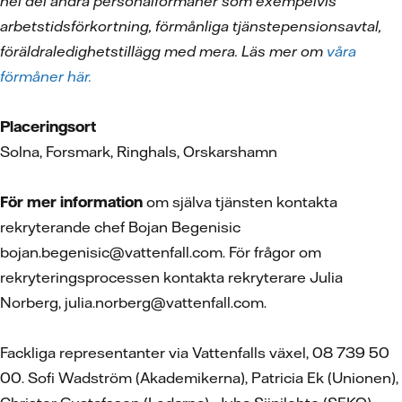
hel del andra personalförmåner som exempelvis
arbetstidsförkortning, förmånliga tjänstepensionsavtal,
föräldraledighetstillägg med mera. Läs mer om
våra
förmåner här.
Placeringsort
Solna, Forsmark, Ringhals, Orskarshamn
För mer information
om själva tjänsten kontakta
rekryterande chef Bojan Begenisic
bojan.begenisic@vattenfall.com. För frågor om
rekryteringsprocessen kontakta rekryterare Julia
Norberg, julia.norberg@vattenfall.com.
Fackliga representanter via Vattenfalls växel, 08 739 50
00. Sofi Wadström (Akademikerna), Patricia Ek (Unionen),