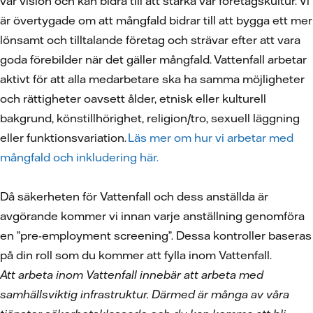
vår vision och kan bidra till att stärka vår företagskultur. Vi
är övertygade om att mångfald bidrar till att bygga ett mer
lönsamt och tilltalande företag och strävar efter att vara
goda förebilder när det gäller mångfald. Vattenfall arbetar
aktivt för att alla medarbetare ska ha samma möjligheter
och rättigheter oavsett ålder, etnisk eller kulturell
bakgrund, könstillhörighet, religion/tro, sexuell läggning
eller funktionsvariation.
Läs mer om hur vi arbetar med
mångfald och inkludering här.
Då säkerheten för Vattenfall och dess anställda är
avgörande kommer vi innan varje anställning genomföra
en ”pre-employment screening”. Dessa kontroller baseras
på din roll som du kommer att fylla inom Vattenfall.
Att arbeta inom Vattenfall innebär att arbeta med
samhällsviktig infrastruktur. Därmed är många av våra