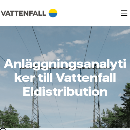
Anläggningsanalyti
ker till Vattenfall
Eldistribution