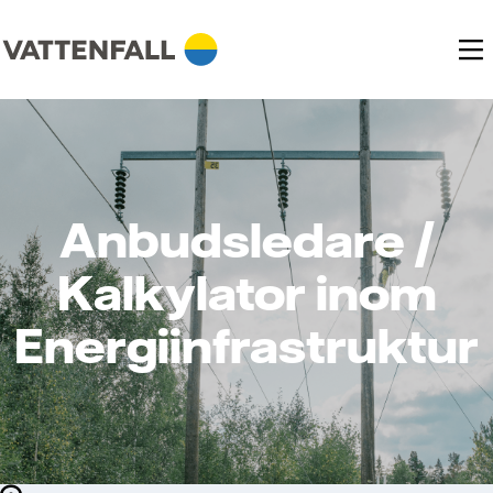
Anbudsledare /
Kalkylator inom
Energiinfrastruktur