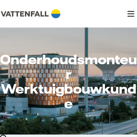
Onderhoudsmonteu
r
Werktuigbouwkund
e