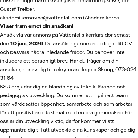
Eriksson, ingemar.eriksson@vattenfall.com (SEKO) och
Gustaf Treiber,
akademikerna.vps@vattenfall.com (Akademikerna).
Vi ser fram emot din ansökan!
Ansök via vår annons på Vattenfalls karriärsidor senast
den
10 juni, 2026
. Du ansöker genom att bifoga ditt CV
och besvara några inledande frågor. Du behöver inte
inkludera ett personligt brev. Har du frågor om din
ansökan, hör av dig till rekryterare Ingela Skoog, 073-024
31 64.
KSU erbjuder dig en blandning av teknik, lärande och
pedagogisk utveckling. Du kommer att ingå i ett team
som värdesätter öppenhet, samarbete och som arbetar
för ett positivt arbetsklimat med en bra gemenskap. För
oss är din utveckling viktig, därför kommer vi att
uppmuntra dig till att utveckla dina kunskaper och ge dig