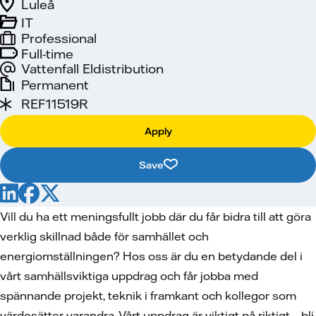
Luleå
IT
Professional
Full-time
Vattenfall Eldistribution
Permanent
REF11519R
Apply
Save
Vill du ha ett meningsfullt jobb där du får bidra till att göra
verklig skillnad både för samhället och
energiomställningen? Hos oss är du en betydande del i
vårt samhällsviktiga uppdrag och får jobba med
spännande projekt, teknik i framkant och kollegor som
värdesätter varandra. Vårt uppdrag är viktigt på riktigt – bli