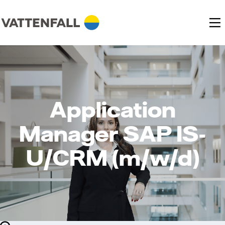
Application
Manager SAP IS-
U/CRM (m/w/d)