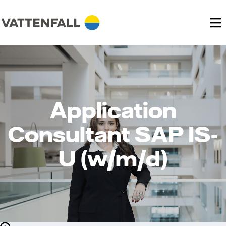
Application
Consultant SAP IS-
U (w/m/d)