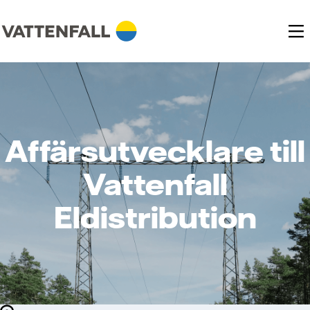
Affärsutvecklare till
Vattenfall
Eldistribution