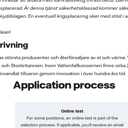
ll innebär att arbeta med samhällsviktig infrastruktur. Dä
gsplacerad. Är denna tjänst säkerhetsklassad kommer säke
yddslagen. En eventuell krigsplacering sker med stöd i an
sökan!
rivning
pas största producenter och återförsäljare av el och värme
h Storbritannien. Inom Vattenfallkoncernen finns cirka 21 0
förvandlat tillvaron genom innovation i över hundra års tid.
Application process
Online test
For some positions, an online test is part of the
selection process. If applicable, you'll receive an email