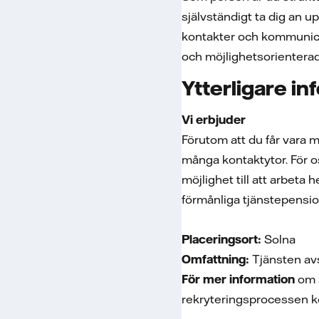
självständigt ta dig an u
kontakter och kommunicera
och möjlighetsorienterad 
Ytterligare in
Vi erbjuder
Förutom att du får vara
många kontaktytor. För oss
möjlighet till att arbeta
förmånliga tjänstepensio
Placeringsort:
Solna
Omfattning:
Tjänsten avs
För mer information
om 
rekryteringsprocessen k