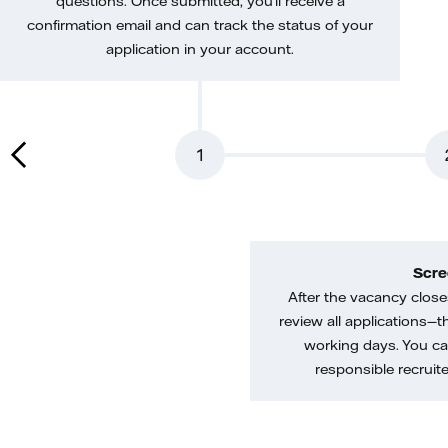
questions. Once submitted, you’ll receive a
confirmation email and can track the status of your
application in your account.
1
Scre
After the vacancy closes
review all applications—th
working days. You ca
responsible recruiter