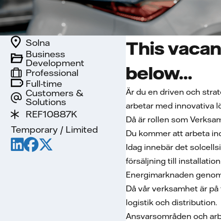
Solna
This vacan
Business
Development
below...
Professional
Full-time
Är du en driven och stra
Customers &
Solutions
arbetar med innovativa l
REF10887K
Då är rollen som Verksam
Temporary / Limited
Du kommer att arbeta ino
Idag innebär det solcells
försäljning till installat
Energimarknaden genomgå
Då vår verksamhet är på 
logistik och distribution.
Ansvarsområden och arbe