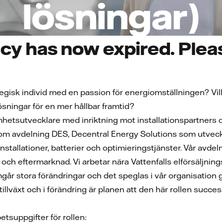
lösningar)
cy has now expired. Pleas
tegisk individ med en passion för energiomställningen? Vi
ösningar för en mer hållbar framtid?
hetsutvecklare med inriktning mot installationspartners oc
m avdelning DES, Decentral Energy Solutions som utvecklar
installationer, batterier och optimieringstjänster. Vår avde
ion och eftermarknad. Vi arbetar nära Vattenfalls elförsäljni
r stora förändringar och det speglas i vår organisation
tillväxt och i förändring är planen att den här rollen su
tsuppgifter för rollen: