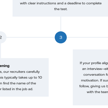
with clear instructions and a deadline to complete
the test.
2
3
If your profile ali
ening
an interview—eit
, our recruiters carefully
conversation f
is typically takes up to 10
motivation. If s
n find the name of the
follow, giving us 
 listed in the job ad.
with the tea