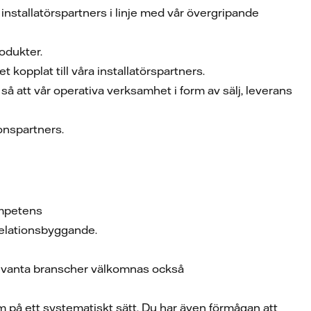
v installatörspartners i linje med vår övergripande
produkter.
t kopplat till våra installatörspartners.
 att vår operativa verksamhet i form av sälj, leverans
tionspartners.
kompetens
 relationsbyggande.
elevanta branscher välkomnas också
 på ett systematiskt sätt. Du har även förmågan att