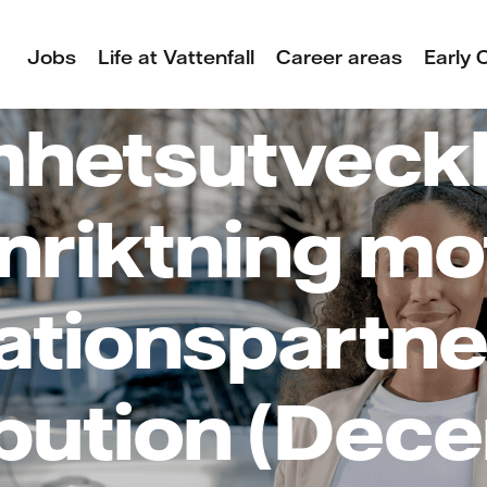
Jobs
Life at Vattenfall
Career areas
Early 
hetsutveck
inriktning mo
lationspartn
ibution (Dece