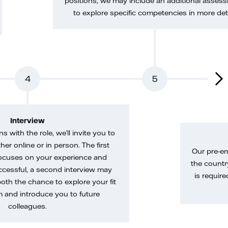
positions, we may include an additional asses
to explore specific competencies in more deta
4
5
Interview
gns with the role, we’ll invite you to
her online or in person. The first
Our pre-e
ocuses on your experience and
the country
uccessful, a second interview may
is require
both the chance to explore your fit
m and introduce you to future
colleagues.