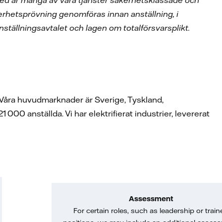
rmed är många av våra tjänster säkerhetsklassade och
rhetsprövning genomföras innan anställning, i
ställningsavtalet och lagen om totalförsvarsplikt.
. Våra huvudmarknader är Sverige, Tyskland,
00 anställda. Vi har elektrifierat industrier, levererat
Assessment
For certain roles, such as leadership or train