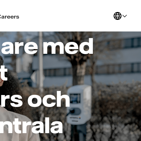
Careers
lare med
t
ers och
ntrala