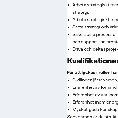
Arbeta strategiskt med 
strategi.
Arbeta strategiskt med 
Sätta strategi och årli
Säkerställa processer 
och support kan arbet
Driva och delta i proje
Kvalifikatione
För att lyckas i rollen ha
Civilingenjörsexamen
Erfarenhet av förhand
Erfarenhet av verksa
Erfarenhet inom ener
Mycket goda kunskaper
Som person är du struktu