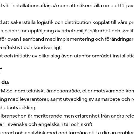
vår installationsaffär, så som att säkerställa en portfölj a
att säkerställa logistik och distribution kopplat till våra 
ga planer för uppföljning av arbetsmiljö, säkerhet och kvalite
för ovan i samband med implementering och förändringar så
a effektivt och kundvänligt.
kt och initiativ av olika slag även utanför området installa
r
r du:
, M.Sc inom tekniskt ämnesområde, eller motsvarande 
ling med leverantörer, samt utveckling av samarbete och
mhetsutveckling.
gibranschen är meriterande men erfarenhet från andra r
 i svenska och engelska, i tal och skrift
rerad och analytisk med god förmåga att ta dig an problem