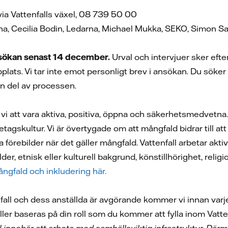
via Vattenfalls växel, 08 739 50 00
na, Cecilia Bodin, Ledarna, Michael Mukka, SEKO, Simon 
ökan senast 14 december.
Urval och intervjuer sker eft
plats. Vi tar inte emot personligt brev i ansökan. Du söke
 en del av processen.
r vi att vara aktiva, positiva, öppna och säkerhetsmedvetn
företagskultur. Vi är övertygade om att mångfald bidrar till 
da förebilder när det gäller mångfald. Vattenfall arbetar ak
der, etnisk eller kulturell bakgrund, könstillhörighet, religi
ngfald och inkludering här.
fall och dess anställda är avgörande kommer vi innan va
ler baseras på din roll som du kommer att fylla inom Vatte