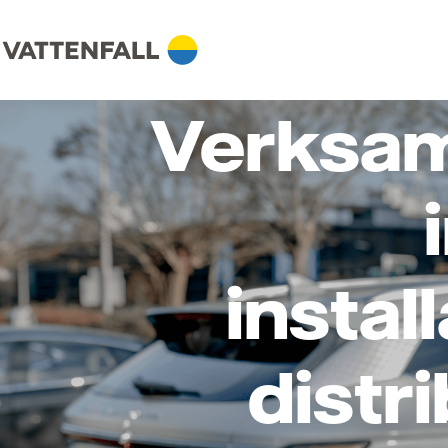
Verksam
instal
distr