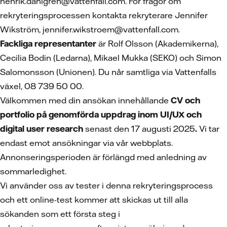
henrik.dahlgren@vattenfall.com. För frågor om
rekryteringsprocessen kontakta rekryterare Jennifer
Wikström, jennifer.wikstroem@vattenfall.com.
Fackliga representanter
är Rolf Olsson (Akademikerna),
Cecilia Bodin (Ledarna), Mikael Mukka (SEKO) och Simon
Salomonsson (Unionen). Du når samtliga via Vattenfalls
växel, 08 739 50 00.
Välkommen med din ansökan innehållande
CV och
portfolio på genomförda uppdrag inom UI/UX och
digital user research
senast den 17 augusti 2025
.
Vi tar
endast emot ansökningar via vår webbplats.
Annonseringsperioden är förlängd med anledning av
sommarledighet.
Vi använder oss av tester i denna rekryteringsprocess
och ett online-test kommer att skickas ut till alla
sökanden som ett första steg i