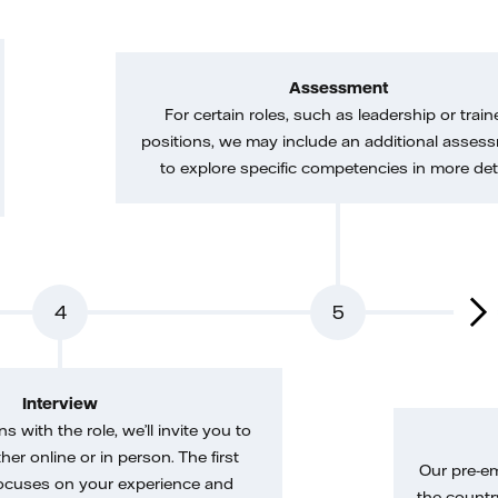
Assessment
For certain roles, such as leadership or train
positions, we may include an additional asses
to explore specific competencies in more deta
4
5
Interview
gns with the role, we’ll invite you to
her online or in person. The first
Our pre-e
ocuses on your experience and
the country