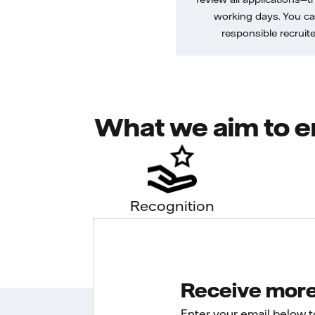
working days. You ca
responsible recruiter
What we aim to e
Recognition
Receive more 
Enter your email below 