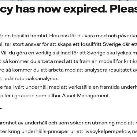
cy has now expired. Pleas
r en fossilfri framtid. Hos oss får du vara med och påve
l tar stort ansvar för att skapa ett fossilfritt Sverige där ett
t. Vill du göra en verklig skillnad för att Sverige ska lyc
 så kommer du arbeta med att ta fram en modell för kritika
re så kommer du att arbeta med att analysera resultatet a
t leda rotorsaksanalyser.
de fas i vårt underhåll med att verkställa en framtida unde
oller i gruppen som tillhör Asset Management.
r
arenhet av underhåll och som söker en utmaning med att rea
r kring underhålls-principer ur ett livscykelperspektiv, r