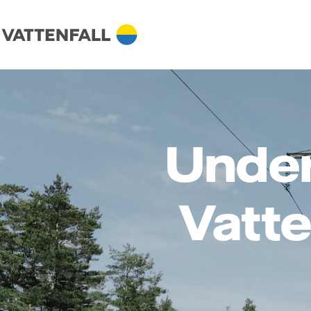
Underh
Vatte