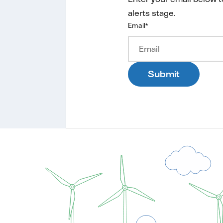
alerts stage.
Email
*
Submit