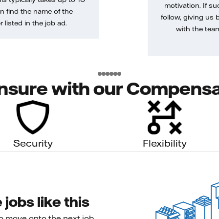
motivation. If s
n find the name of the
follow, giving us 
 listed in the job ad.
with the tea
nsure with our Compensa
Security
Flexibility
jobs like this
to move onto the next job