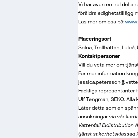
Vi har även en hel del a
föräldraledighetstillägg
Läs mer om oss på:
www.v
Placeringsort
Solna, Trollhättan, Luleå
Kontaktpersoner
Vill du veta mer om tjä
För mer information krin
jessica.petersson@vatten
Fackliga representanter 
Ulf Tengman, SEKO. Alla 
Låter detta som en spän
ansökningar via vår karri
Vattenfall Eldistribution
tjänst säkerhetsklassad