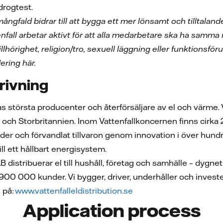
drogtest.
ngfald bidrar till att bygga ett mer lönsamt och tilltalande
nfall arbetar aktivt för att alla medarbetare ska ha samma 
llhörighet, religion/tro, sexuell läggning eller funktionsfö
ering här.
rivning
as största producenter och återförsäljare av el och värme
h Storbritannien. Inom Vattenfallkoncernen finns cirka 20 
äder och förvandlat tillvaron genom innovation i över hundra år
ill ett hållbart energisystem.
AB distribuerar el till hushåll, företag och samhälle – dygne
n 900 000 kunder. Vi bygger, driver, underhåller och investera
 på:
www.vattenfalleldistribution.se
Application process