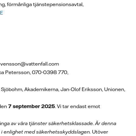
g, förmånliga tjänstepensionsavtal,
SE
.svensson@vattenfall.com
sica Petersson, 070-0398 770,
ie Sjöbohm, Akademikerna, Jan-Olof Eriksson, Unionen,
 den
7 september 2025
. Vi tar endast emot
 många av våra tjänster säkerhetsklassade. Är denna
 i enlighet med säkerhetsskyddslagen.
Utöver