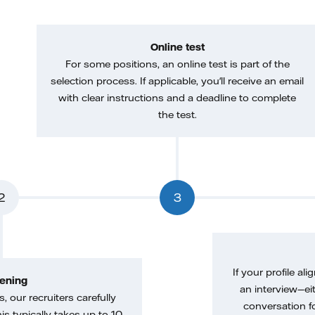
Online test
For some positions, an online test is part of the
selection process. If applicable, you'll receive an email
with clear instructions and a deadline to complete
the test.
2
3
If your profile ali
ening
an interview—eit
, our recruiters carefully
conversation f
is typically takes up to 10