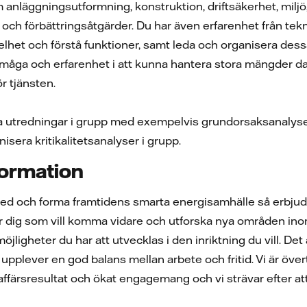
 anläggningsutformning, konstruktion, driftsäkerhet, miljö
och förbättringsåtgärder. Du har även erfarenhet från t
elhet och förstå funktioner, samt leda och organisera dess
måga och erfarenhet i att kunna hantera stora mängder dat
r tjänsten.
ra utredningar i grupp med exempelvis grundorsaksanalyse
nisera kritikalitetsanalyser i grupp.
formation
med och forma framtidens smarta energisamhälle så erbjude
r dig som vill komma vidare och utforska nya områden inom 
möjligheter du har att utvecklas i den inriktning du vill. Det
pplever en god balans mellan arbete och fritid. Vi är över
affärsresultat och ökat engagemang och vi strävar efter 