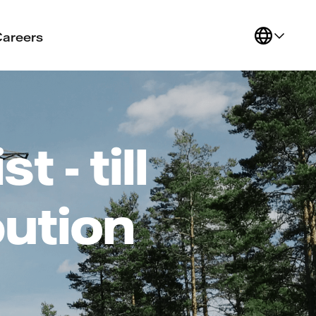
Careers
 - till
bution