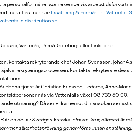
ndra personalförmåner som exempelvis arbetstidsförkortnin
 med mera. Läs mer här:
Ersättning & Förmåner - Vattenfall 
attenfalleldistribution.se
, Uppsala, Västerås, Umeå, Göteborg eller Linköping
nsten, kontakta rekryterande chef Johan Svensson, johan4
g själva rekryteringsprocessen, kontakta rekryterare Jes
fall.com.
för denna tjänst är Christian Ericsson, Ledarna, Anne-Mar
kontaktpersoner nås via Vattenfalls växel 08-739 50 00.
nande utmaning? Då ser vi framemot din ansökan senast
ärsida.
 AB är en del av Sveriges kritiska infrastruktur, därmed är
 kommer säkerhetsprövning genomföras innan anställning,