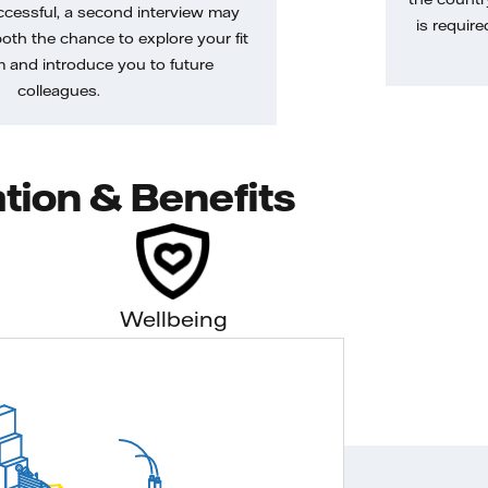
uccessful, a second interview may
is require
both the chance to explore your fit
m and introduce you to future
colleagues.
tion & Benefits
Wellbeing