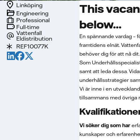
Linköping
This vacan
Engineering
Professional
below...
Full-time
Vattenfall
En spännande vardag – fö
Eldistribution
framtidens elnät. Vattenfal
REF10077K
behöver dig för att nå di
Som Underhållsspecialist
samt att leda dessa. Vida
underhållsstrategier sam
Vi är inne i en utvecklan
tillsammans med övriga r
Kvalifikatione
Vi söker dig som har
erf
kunskaper och erfarenhete