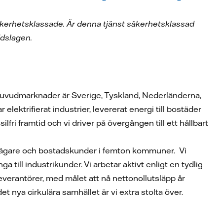
 säkerhetsklassade. Är denna tjänst säkerhetsklassad
dslagen.
a huvudmarknader är Sverige, Tyskland, Nederländerna,
lektrifierat industrier, levererat energi till bostäder
ilfri framtid och vi driver på övergången till ett hållbart
ghetsägare och bostadskunder i femton kommuner. Vi
till industrikunder. Vi arbetar aktivt enligt en tydlig
leverantörer, med målet att nå nettonollutsläpp år
t nya cirkulära samhället är vi extra stolta över.