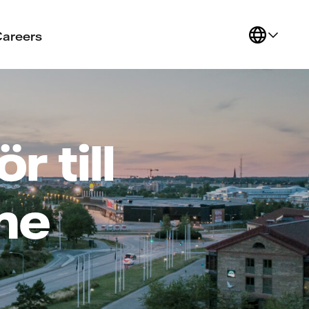
Careers
 till
me