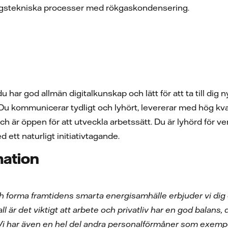
gstekniska processer med rökgaskondensering.
tt du har god allmän digitalkunskap och lätt för att ta till d
. Du kommunicerar tydligt och lyhört, levererar med hög kval
 är öppen för att utveckla arbetssätt. Du är lyhörd för v
 ett naturligt initiativtagande.
mation
ch forma framtidens smarta energisamhälle erbjuder vi d
l är det viktigt att arbete och privatliv har en god balans, dä
 Vi har även en hel del andra personalförmåner som exempe