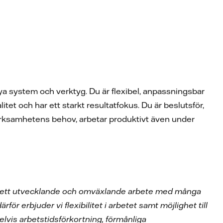
ig nya system och verktyg. Du är flexibel, anpassningsbar
itet och har ett starkt resultatfokus. Du är beslutsför,
erksamhetens behov, arbetar produktivt även under
ig ett utvecklande och omväxlande arbete med många
rför erbjuder vi flexibilitet i arbetet samt möjlighet till
lvis arbetstidsförkortning, förmånliga