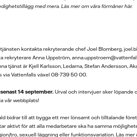
aledighetstillägg med mera. Läs mer om
våra förmåner här.
 tjänsten kontakta rekryterande chef Joel Blomberg, joel
ta rekryterare Anna Uppström, anna.uppstroem@vattenfal
nna tjänst är Kjell Karlsson, Ledarna, Stefan Andersson, 
 via Vattenfalls växel 08-739 50 00.
senast 14 september.
Urval och intervjuer sker löpande o
ia vår webbplats!
 bidrar till att bygga ett mer lönsamt och tilltalande föret
tar aktivt för att alla medarbetare ska ha samma möjligheter
igion/tro, sexuell läggning eller funktionsvariation. Läs me