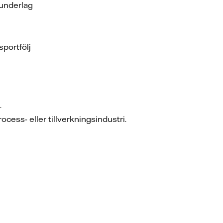
sunderlag
portfölj
.
cess- eller tillverkningsindustri.