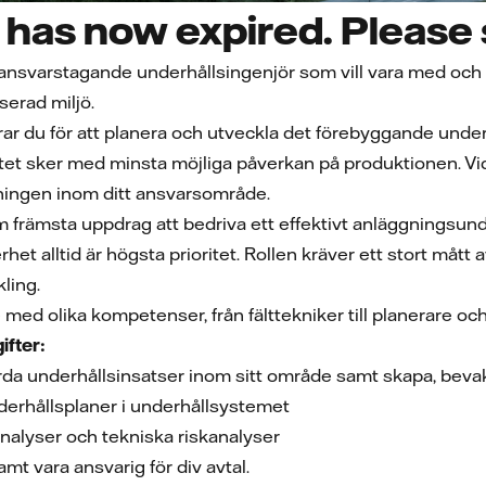
has now expired. Please s
nsvarstagande underhållsingenjör som vill vara med och u
erad miljö.
r du för att planera och utveckla det förebyggande underh
etet sker med minsta möjliga påverkan på produktionen. Vid
lningen inom ditt ansvarsområde.
främsta uppdrag att bedriva ett effektivt anläggningsunde
erhet alltid är högsta prioritet. Rollen kräver ett stort mått a
kling.
ed olika kompetenser, från fälttekniker till planerare oc
ifter:
örda underhållsinsatser inom sitt område samt skapa, beva
erhållsplaner i underhållsystemet
alyser och tekniska riskanalyser
t vara ansvarig för div avtal.