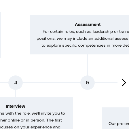
Assessment
For certain roles, such as leadership or train
positions, we may include an additional asses
to explore specific competencies in more deta
4
5
Interview
gns with the role, we’ll invite you to
her online or in person. The first
Our pre-e
ocuses on your experience and