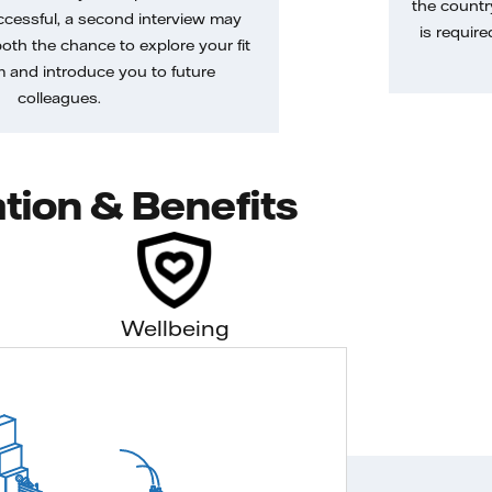
the country
uccessful, a second interview may
is require
both the chance to explore your fit
m and introduce you to future
colleagues.
tion & Benefits
Wellbeing