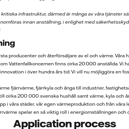
s kritiska infrastruktur, därmed är många av våra tjänster
omföras innan anställning, i enlighet med säkerhetsskyd
!
ning
örsta producenter och återförsäljare av el och värme. Vår
m Vattenfallkoncernen finns cirka 20 000 anställda. Vi har e
nnovation i över hundra års tid. Vi vill nu möjliggöra en foss
Värme fjärrvärme, fjärrkyla och ånga till industrier, fasti
ill cirka 200 000 svenska hushåll samt värme, kyla och ånga 
läpp i våra städer, vår egen värmeproduktion och från våra 
rvärme spelar en så viktig roll i energiomställningen och de
Application process