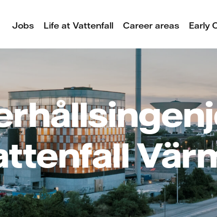
Jobs
Life at Vattenfall
Career areas
Early 
rhållsingenjör
attenfall Vär