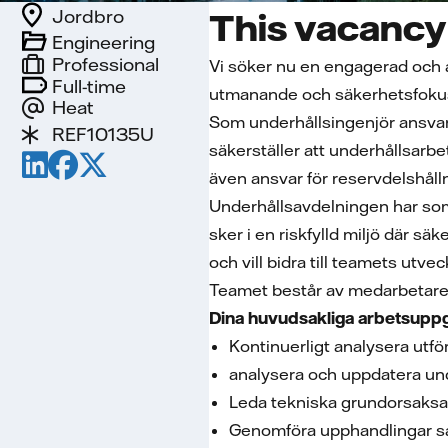
Jordbro
This vacancy 
Engineering
Professional
Vi söker nu en engagerad och a
Full-time
utmanande och säkerhetsfokus
Heat
Som underhållsingenjör ansvara
REF10135U
säkerställer att underhållsarb
även ansvar för reservdelshål
Underhållsavdelningen har som 
sker i en riskfylld miljö där säk
och vill bidra till teamets utvec
Teamet består av medarbetare m
Dina huvudsakliga arbetsuppg
Kontinuerligt analysera utf
analysera och uppdatera und
Leda tekniska grundorsaksan
Genomföra upphandlingar sam