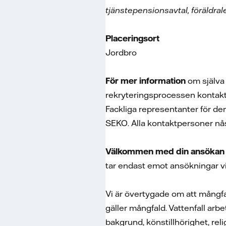
tjänstepensionsavtal, föräldr
Placeringsort
Jordbro
För mer information
om själva
rekryteringsprocessen kontak
Fackliga representanter för de
SEKO. Alla kontaktpersoner nås
Välkommen med din ansökan 
tar endast emot ansökningar v
Vi är övertygade om att mångfald
gäller mångfald. Vattenfall arbe
bakgrund, könstillhörighet, rel