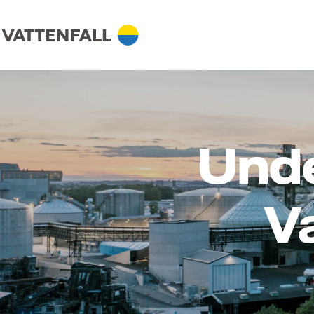
Unde
V