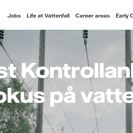
Jobs
Life at Vattenfall
Career areas
Early 
st Kontrolla
kus på vatt