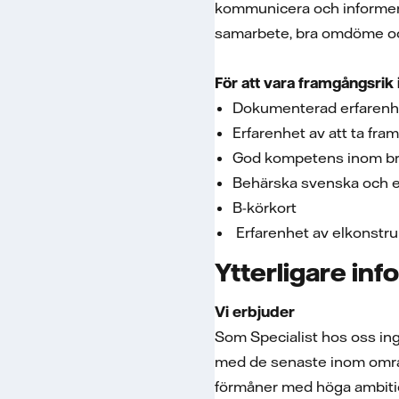
kommunicera och informera 
samarbete, bra omdöme och 
För att vara framgångsrik i
Dokumenterad erfarenhet
Erfarenhet av att ta fr
God kompetens inom bra
Behärska svenska och eng
B-körkort
Erfarenhet av elkonstru
Ytterligare inf
Vi erbjuder
Som Specialist hos oss ingå
med de senaste inom områd
förmåner med höga ambitio