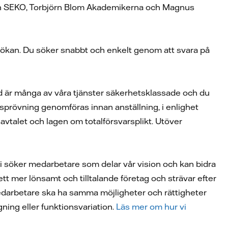
sson SEKO, Torbjörn Blom Akademikerna och Magnus
nsökan. Du söker snabbt och enkelt genom att svara på
ed är många av våra tjänster säkerhetsklassade och du
prövning genomföras innan anställning, i enlighet
vtalet och lagen om totalförsvarsplikt. Utöver
 Vi söker medarbetare som delar vår vision och kan bidra
a ett mer lönsamt och tilltalande företag och strävar efter
la medarbetare ska ha samma möjligheter och rättigheter
ggning eller funktionsvariation.
Läs mer om hur vi