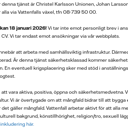
ör denna tjänst är Christel Karlsson Unionen, Johan Lar
 alla via Vattenfalls växel, tfn 08-739 50 00.
an 18 januari 2026!
Vi tar inte emot personligt brev i a
t CV.
Vi tar endast emot ansökningar via vår webbplats.
 innebär att arbeta med samhällsviktig infrastruktur. Därm
acerad. Är denna tjänst säkerhetsklassad kommer säkerhets
En eventuell krigsplacering sker med stöd i anställningsa
drogtest.
vi att vara aktiva, positiva, öppna och säkerhetsmedvetna.
kultur. Vi är övertygade om att mångfald bidrar till att bygg
r det gäller mångfald. Vattenfall arbetar aktivt för att al
kulturell bakgrund, könstillhörighet, religion/tro, sexuell lä
inkludering här.