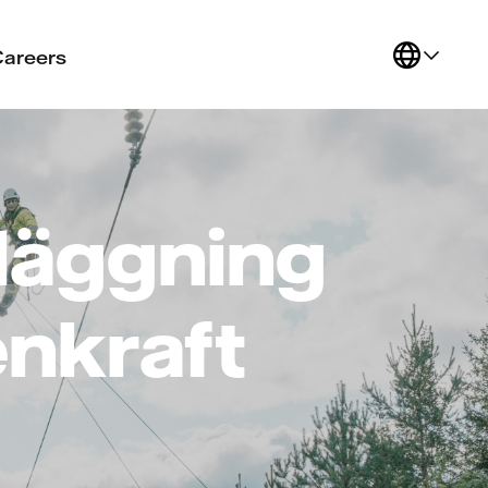
Careers
nläggning
enkraft