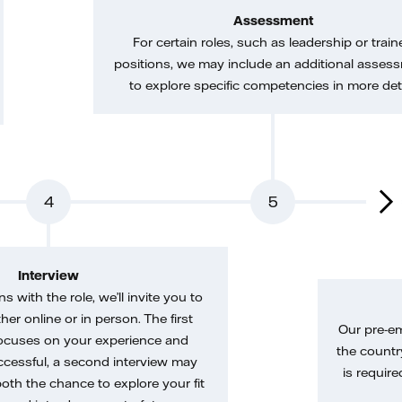
Assessment
For certain roles, such as leadership or train
positions, we may include an additional asses
to explore specific competencies in more deta
4
5
Interview
gns with the role, we’ll invite you to
her online or in person. The first
Our pre-e
ocuses on your experience and
the country
uccessful, a second interview may
is require
both the chance to explore your fit