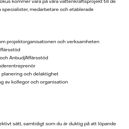
okus kommer vara på våra vattenkraftsprojekt till de
a specialister, medarbetare och etablerade
inom projektorganisationen och verksamheten
ffärsstöd
e och Anbud/Affärsstöd
 underentreprenör
 planering och delaktighet
ling av kollegor och organisation
ektivt sätt, samtidigt som du är duktig på att löpande