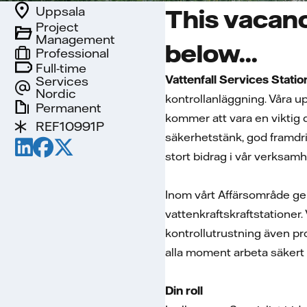
Uppsala
This vacanc
Project
Management
below...
Professional
Full-time
Vattenfall Services Stati
Services
Nordic
kontrollanläggning. Våra up
Permanent
kommer att vara en viktig d
REF10991P
säkerhetstänk, god framdri
stort bidrag i vår verksam
Inom vårt Affärsområde geno
vattenkraftskraftstationer.
kontrollutrustning även pr
alla moment arbeta säkert ä
Din roll