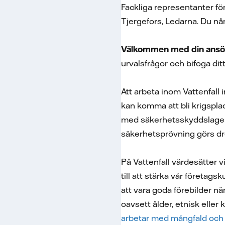
Fackliga representanter f
Tjergefors, Ledarna. Du når
Välkommen med din ansök
urvalsfrågor och bifoga dit
Att arbeta inom Vattenfall
kan komma att bli krigspl
med säkerhetsskyddslagen. 
säkerhetsprövning görs 
På Vattenfall värdesätter 
till att stärka vår företags
att vara goda förebilder nä
oavsett ålder, etnisk eller 
arbetar med mångfald och 