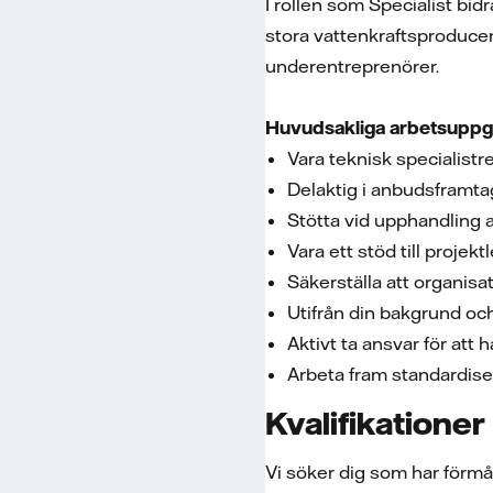
I rollen som Specialist bi
stora vattenkraftsproducen
underentreprenörer.
Huvudsakliga arbetsuppgi
Vara teknisk specialis
Delaktig i anbudsframt
Stötta vid upphandling 
Vara ett stöd till proj
Säkerställa att organis
Utifrån din bakgrund och 
Aktivt ta ansvar för att
Arbeta fram standardis
Kvalifikationer
Vi söker dig som har förmåg