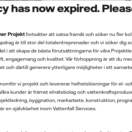
y has now expired. Please
oner Projekt
fortsätter att satsa framåt
och
söker nu
fler k
pdrag är till stor del totalentreprenader och vi söker dig 
el i att skapa de bästa förutsättningarna för våra Projekt
ft, engagemang och kvalitet. Vår förhoppning är att du m
het och därtill generera ytterligare möjligheter i ett sama
mför vi projekt och levererar helhetslösningar för el- och 
 Våra kunder är främst elnätsbolag och vattenkraftsproduce
ojektledning, byggnation, markarbete, konstruktion, progra
r en självklarhet inom Vattenfall Services.