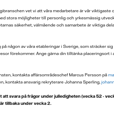
rgibranschen vet vi att våra medarbetare är vår viktigaste o
d stora möjligheter till personlig och yrkesmässig utveck
tarnas säkerhet, välmående och samarbete är viktiga delar
g på någon av våra etableringar i Sverige, som sträcker sig f
resor förekommer. Ange gärna din tilltänka placeringsort i
änsten, kontakta affärsområdeschef Marcus Persson på
ma
en, kontakta ansvarig rekryterare Johanna Sperling,
johann
 att svara på frågor under julledigheten (vecka 52 - veck
är tillbaka under vecka 2.