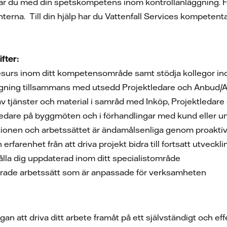
drar du med din spetskompetens inom kontrollanläggning. F
terna. Till din hjälp har du Vattenfall Services kompetent
fter:
tresurs inom ditt kompetensområde samt stödja kollegor 
agning tillsammans med utsedd Projektledare och Anbud/A
av tjänster och material i samråd med Inköp, Projektledar
ektledare på byggmöten och i förhandlingar med kund eller
ationen och arbetssättet är ändamålsenliga genom proaktiv
erfarenhet från att driva projekt bidra till fortsatt utveck
 hålla dig uppdaterad inom ditt specialistområde
erade arbetssätt som är anpassade för verksamheten
an att driva ditt arbete framåt på ett självständigt och eff