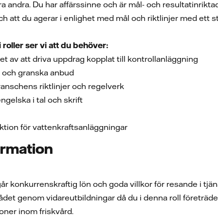
andra. Du har affärssinne och är mål- och resultatinriktad
att du agerar i enlighet med mål och riktlinjer med ett s
 roller ser vi att du behöver:
 av att driva uppdrag kopplat till kontrollanläggning
am och granska anbud
nschens riktlinjer och regelverk
elska i tal och skrift
ktion för vattenkraftsanläggningar
ormation
r konkurrenskraftig lön och goda villkor för resande i tjän
et genom vidareutbildningar då du i denna roll företräde
ner inom friskvård.