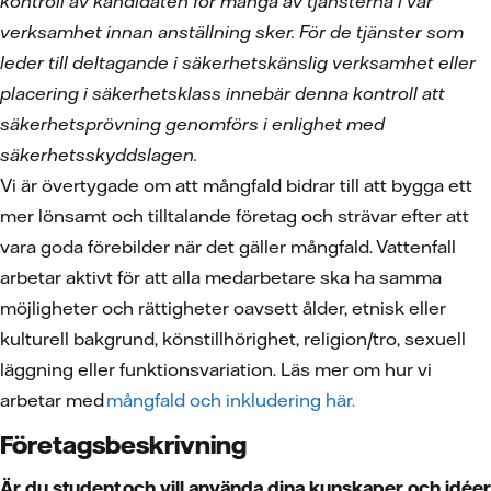
kontroll av kandidaten för många av tjänsterna i vår
verksamhet innan anställning sker. För de tjänster som
leder till deltagande i säkerhetskänslig verksamhet eller
placering i säkerhetsklass innebär denna kontroll att
säkerhetsprövning genomförs i enlighet med
säkerhetsskyddslagen.
Vi är övertygade om att mångfald bidrar till att bygga ett
mer lönsamt och tilltalande företag och strävar efter att
vara goda förebilder när det gäller mångfald. Vattenfall
arbetar aktivt för att alla medarbetare ska ha samma
möjligheter och rättigheter oavsett ålder, etnisk eller
kulturell bakgrund, könstillhörighet, religion/tro, sexuell
läggning eller funktionsvariation. Läs mer om hur vi
arbetar med
mångfald och inkludering här.
Företagsbeskrivning
Är du student och vill använda dina kunskaper och idéer