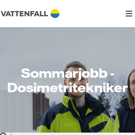
Sommarjobb -
Dosimetritekniker