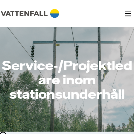
Service-/Projektled
are inom
stationsunderhåll