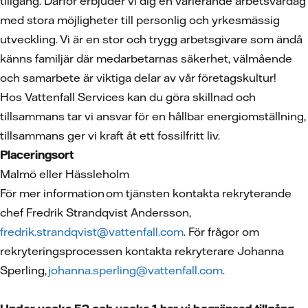
tillgång. Därför erbjuder vi dig en varierande arbetsvardag
med stora möjligheter till personlig och yrkesmässig
utveckling. Vi är en stor och trygg arbetsgivare som ändå
känns familjär där medarbetarnas säkerhet, välmående
och samarbete är viktiga delar av vår företagskultur!
Hos Vattenfall Services kan du göra skillnad och
tillsammans tar vi ansvar för en hållbar energiomställning,
tillsammans ger vi kraft åt ett fossilfritt liv.
Placeringsort
Malmö eller Hässleholm
För mer information om tjänsten kontakta rekryterande
chef Fredrik Strandqvist Andersson,
fredrik.strandqvist@vattenfall.com
. För frågor om
rekryteringsprocessen kontakta rekryterare Johanna
Sperling,
johanna.sperling@vattenfall.com
.