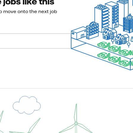
jobs like this
to move onto the next job