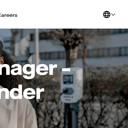
Careers
nager –
under