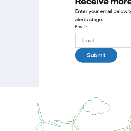
Receive more 
Enter your email below 
alerts stage.
Email
*
Submit