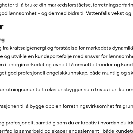
gheter til å bruke din markedsforståelse, forretningserfarin
d lønnsomhet – og dermed bidra til Vattenfalls vekst og 
r
ing
g fra kraftsalg/energi og forståelse for markedets dynamik
ie og utvikle en kundeportefølje med ansvar for lønnsomhe
gen i energimarkedet og evne til å omsette trender og kund
t god profesjonell engelskkunnskap, både muntlig og skrift
forretningsorientert relasjonsbygger som trives i en kom
.
sjonen til å bygge opp en forretningsvirksomhet fra grunn
og profesjonelt, samtidig som du er kreativ i hvordan du id
 tverrfaglig samarbeid og skaper engasjement i både kunde