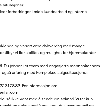
se situasjoner.
river forbedringer i både kundearbeid og interne
utviklende og variert arbeidshverdag med mange
for tilbyr vi fleksibilitet og mulighet for hjemmekontor
mål. Du jobber i et team med engasjerte mennesker som
gir også erfaring med komplekse salgssituasjoner.
22 31 78 83. For informasjon om
tenfall.com
de, så ikke vent med å sende din søknad. Vi tar kun
er raskt og enkelt ved å besvare utvalgsspørsmål og