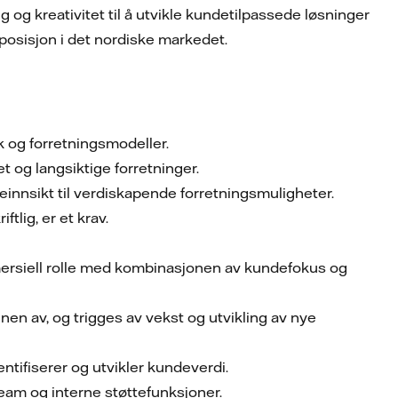
g og kreativitet til å utvikle kundetilpassede løsninger
posisjon i det nordiske markedet.
k og forretningsmodeller.
t og langsiktige forretninger.
einnsikt til verdiskapende forretningsmuligheter.
lig, er et krav.
mersiell rolle med kombinasjonen av kundefokus og
en av, og trigges av vekst og utvikling av nye
entifiserer og utvikler kundeverdi.
team og interne støttefunksjoner.