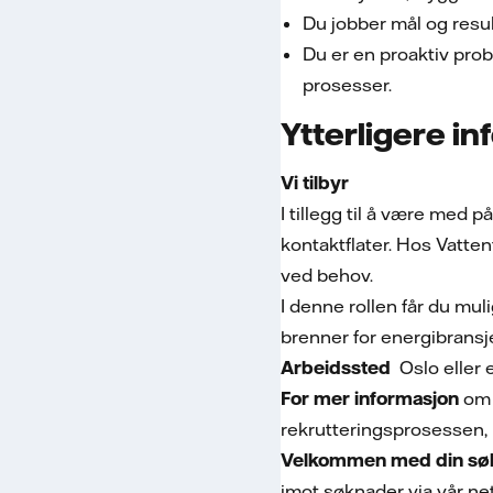
Du jobber mål og result
Du er en proaktiv prob
prosesser.
Ytterligere i
Vi tilbyr
I tillegg til å være med
kontaktflater. Hos Vattenf
ved behov.
I denne rollen får du mu
brenner for energibransj
Arbeidssted
Oslo eller
For mer informasjon
om 
rekrutteringsprosessen, 
Velkommen med din søk
imot søknader via vår ne