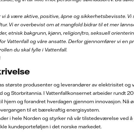
 vi å være aktive, positive, åpne og sikkerhetsbevisste. V
ultur. Vi er overbevist om at mangfold bidrar til et mer løn
der, etnisk bakgrunn, kjønn, religion/tro, seksuell orienteri
for Vattenfall og våre ansatte. Derfor gjennomfører vi en
ollen du skal fylle i Vattenfall.
!
rivelse
pas største produsenter og leverandører av elektrisitet o
og Storbritannia. I Vattenfallkonsernet arbeider rundt 20 0
 til hjem og forandret hverdagen gjennom innovasjon. Nå ønsk
 overgangen til et bærekraftig energisystem.
nder i hele Norden og styrker nå vår tilstedeværelse ved å
vikle kundeporteføljen i det norske markedet.