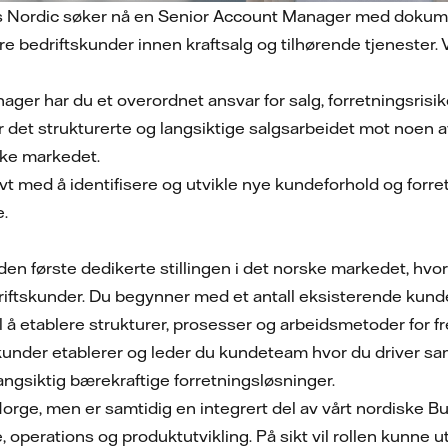
es Nordic søker nå en Senior Account Manager med dokumen
re bedriftskunder innen kraftsalg og tilhørende tjenester. 
er har du et overordnet ansvar for salg, forretningsrisiko
 det strukturerte og langsiktige salgsarbeidet mot noen av
ske markedet.
tivt med å identifisere og utvikle nye kundeforhold og for
e.
den første dedikerte stillingen i det norske markedet, hvor 
iftskunder. Du begynner med et antall eksisterende kunder
l å etablere strukturer, prosesser og arbeidsmetoder for f
skunder etablerer og leder du kundeteam hvor du driver sam
ngsiktig bærekraftige forretningsløsninger.
Norge, men er samtidig en integrert del av vårt nordiske 
se, operations og produktutvikling. På sikt vil rollen kunne