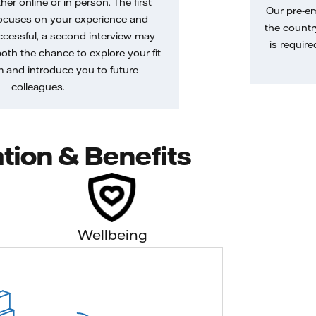
her online or in person. The first
Our pre-e
ocuses on your experience and
the country
uccessful, a second interview may
is require
both the chance to explore your fit
m and introduce you to future
colleagues.
tion & Benefits
Wellbeing