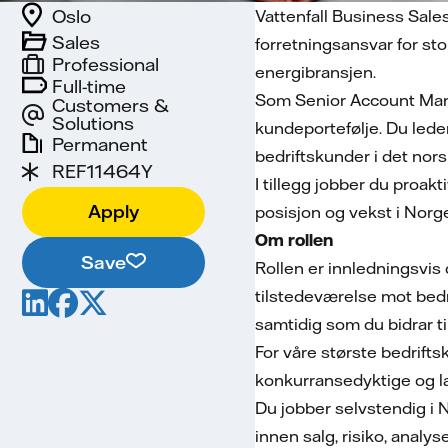
Oslo
Vattenfall Business Sal
Sales
forretningsansvar for sto
Professional
energibransjen.
Full-time
Som Senior Account Manag
Customers &
Solutions
kundeportefølje. Du leder
Permanent
bedriftskunder i det nor
REF11464Y
I tillegg jobber du proak
Apply
posisjon og vekst i Norg
Om rollen
Save
Rollen er innledningsvis 
tilstedeværelse mot bedr
samtidig som du bidrar ti
For våre største bedrift
konkurransedyktige og la
Du jobber selvstendig i 
innen salg, risiko, analy