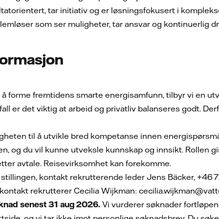
atorientert, tar initiativ og er løsningsfokusert i komplek
lemløser som ser muligheter, tar ansvar og kontinuerlig d
nformasjon
 på å forme fremtidens smarte energisamfunn, tilbyr vi en 
all er det viktig at arbeid og privatliv balanseres godt. Der
ligheten til å utvikle bred kompetanse innen energispørs
en, og du vil kunne utveksle kunnskap og innsikt. Rollen 
 etter avtale. Reisevirksomhet kan forekomme.
stillingen, kontakt rekrutterende leder Jens Bäcker, +46 7
kontakt rekrutterer Cecilia Wijkman: cecilia.wijkman@vat
nad senest 31 aug 2026.
Vi vurderer søknader fortløpen
ttside, og vi tar ikke imot personlige søknadsbrev. Du søk