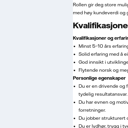
Rollen gir deg store muli
med høy kundeverdi og go
Kvalifikasjone
Kvalifikasjoner og erfar
Minst 5–10 års erfarin
Solid erfaring med å e
God innsikt i utviklin
Flytende norsk og mege
Personlige egenskaper
Du er en drivende og 
tydelig resultatansvar
Du har evnen og motiva
forretninger.
Du jobber strukturert 
Du er lydhør, trygg i