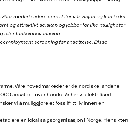
i søker medarbeidere som deler vår visjon og kan bidra
nsomt og attraktivt selskap og jobber for like muligheter
ng eller funksjonsvariasjon.
 preemployment screening før ansettelse. Disse
g varme. Våre hovedmarkeder er de nordiske landene
00 ansatte. I over hundre år har vi elektrifisert
er vi å muliggjøre et fossilfritt liv innen én
 etablere en lokal salgsorganisasjon i Norge. Hensikten