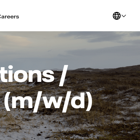
Careers
ions /
 (m/w/d)