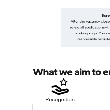
Scre
After the vacancy closes
review all applications—th
working days. You ca
responsible recruiter
What we aim to e
Recognition