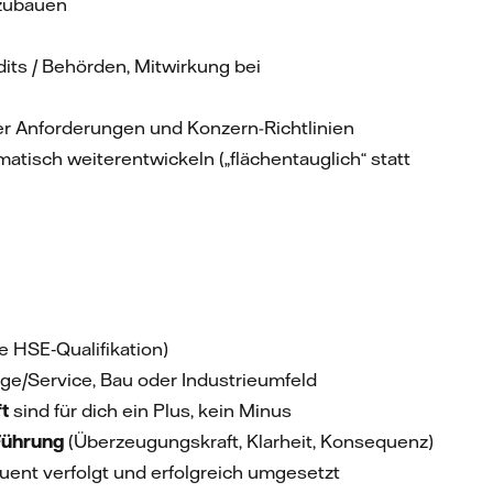
fzubauen
its / Behörden, Mitwirkung bei
her Anforderungen und Konzern-Richtlinien
isch weiterentwickeln („flächentauglich“ statt
e HSE‑Qualifikation)
ge/Service, Bau oder Industrieumfeld
t
sind für dich ein Plus, kein Minus
 Führung
(Überzeugungskraft, Klarheit, Konsequenz)
ent verfolgt und erfolgreich umgesetzt