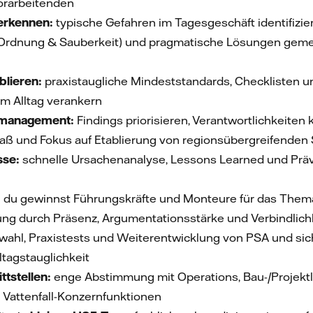
Vorarbeitenden
 erkennen:
typische Gefahren im Tagesgeschäft identifiziere
Ordnung & Sauberkeit) und pragmatische Lösungen geme
blieren:
praxistaugliche Mindeststandards, Checklisten u
im Alltag verankern
management:
Findings priorisieren, Verantwortlichkeiten
 und Fokus auf Etablierung von regionsübergreifenden
sse:
schnelle Ursachenanalyse, Lessons Learned und Prä
:
du gewinnst Führungskräfte und Monteure für das Thema A
ung durch Präsenz, Argumentationsstärke und Verbindlich
ahl, Praxistests und Weiterentwicklung von PSA und sich
ltagstauglichkeit
tstellen:
enge Abstimmung mit Operations, Bau-/Projektle
nd Vattenfall-Konzernfunktionen