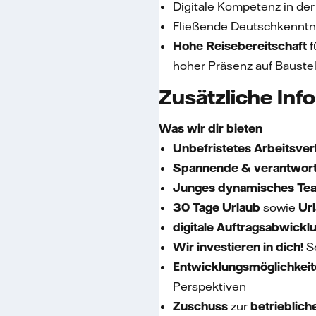
Digitale Kompetenz in de
Fließende Deutschkenntni
Hohe Reisebereitschaft
f
hoher Präsenz auf Bauste
Zusätzliche Inf
Was wir dir bieten
Unbefristetes Arbeitsver
Spannende & verantwort
Junges dynamisches Te
30 Tage Urlaub
sowie
Ur
digitale Auftragsabwickl
Wir investieren in dich!
Sc
Entwicklungsmöglichkei
Perspektiven
Zuschuss
zur
betrieblich