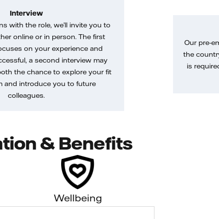
Interview
gns with the role, we’ll invite you to
her online or in person. The first
Our pre-e
ocuses on your experience and
the country
uccessful, a second interview may
is require
both the chance to explore your fit
m and introduce you to future
colleagues.
tion & Benefits
Wellbeing