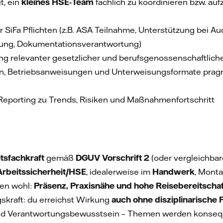
t, ein
kleines HSE‑Team
fachlich zu koordinieren bzw. au
iFa Pflichten (z.B. ASA Teilnahme, Unterstützung bei Aud
ung, Dokumentationsverantwortung)
ung relevanter gesetzlicher und berufsgenossenschaftlic
, Betriebsanweisungen und Unterweisungsformate pragmat
 Reporting zu Trends, Risiken und Maßnahmenfortschritt
tsfachkraft
gemäß
DGUV Vorschrift 2
(oder vergleichbar
Arbeitssicherheit/HSE
, idealerweise im
Handwerk
, Monta
len wohl:
Präsenz, Praxisnähe und hohe Reisebereitschaf
kraft: du erreichst Wirkung
auch ohne disziplinarische
e und Verantwortungsbewusstsein – Themen werden konsequ