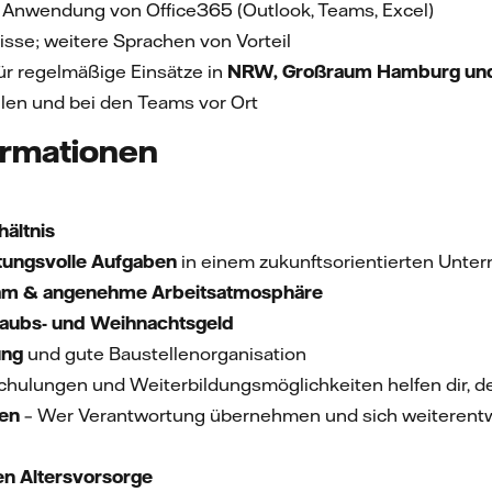
r Anwendung von Office365 (Outlook, Teams, Excel)
sse; weitere Sprachen von Vorteil
ür regelmäßige Einsätze in
NRW, Großraum Hamburg und
llen und bei den Teams vor Ort
ormationen
hältnis
ungsvolle Aufgaben
in einem zukunftsorientierten Unt
am & angenehme Arbeitsatmosphäre
laubs- und Weihnachtsgeld
ung
und gute Baustellenorganisation
hulungen und Weiterbildungsmöglichkeiten helfen dir, de
ten
– Wer Verantwortung übernehmen und sich weiterentwi
en Altersvorsorge