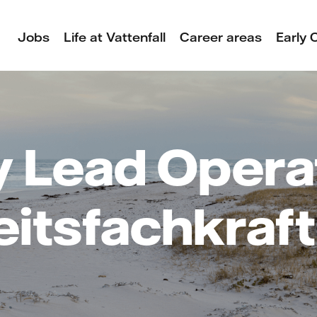
Jobs
Life at Vattenfall
Career areas
Early 
y Lead Operat
eitsfachkraft