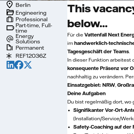
Berlin
This vacancy
Engineering
Professional
below...
Part-time, Full-
time
Für die
Vattenfall Next Ene
Energy
Solutions
im
handwerklich‑technisch
Permanent
Tagesgeschäft der Teams
.
REF12036Z
In dieser Funktion arbeitest
konsequente Präsenz vor O
nachhaltig zu verändern. Per
Einsatzgebiet:
NRW
,
Großr
Deine Aufgaben
Du bist regelmäßig dort, wo 
Signifikanter Vor‑Ort‑Ante
(Installation/Service/Wer
Safety‑Coaching auf der 