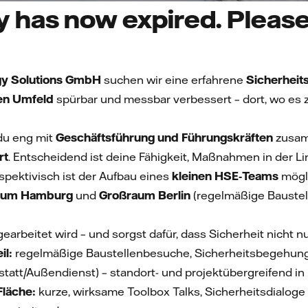
 has now expired. Please 
rgy Solutions GmbH
suchen wir eine erfahrene
Sicherheits
en Umfeld
spürbar und messbar verbessert – dort, wo es z
 du eng mit
Geschäftsführung und Führungskräften
zusam
rt
. Entscheidend ist deine Fähigkeit, Maßnahmen in der L
spektivisch ist der Aufbau eines
kleinen HSE‑Teams
mögl
aum Hamburg
und
Großraum Berlin
(regelmäßige Baustell
gearbeitet wird – und sorgst dafür, dass Sicherheit nicht
il:
regelmäßige Baustellenbesuche, Sicherheitsbegehun
kstatt/Außendienst) – standort- und projektübergreifend in
Fläche:
kurze, wirksame Toolbox Talks, Sicherheitsdialog