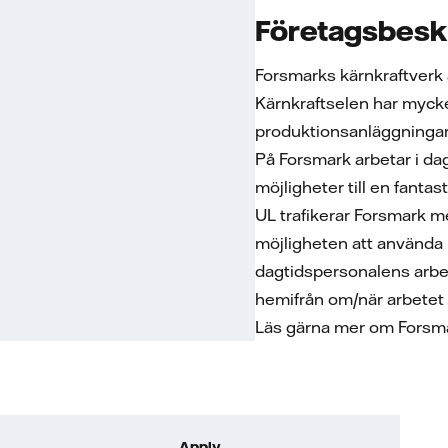
Företagsbesk
Forsmarks kärnkraftverk 
Kärnkraftselen har mycke
produktionsanläggningar l
På Forsmark arbetar i da
möjligheter till en fanta
UL trafikerar Forsmark m
möjligheten att använda r
dagtidspersonalens arbet
hemifrån om/när arbetet ti
Läs gärna mer om Forsma
Apply