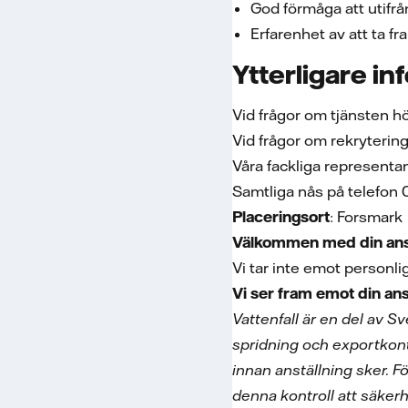
God förmåga att utifrå
Erfarenhet av att ta 
Ytterligare in
Vid frågor om tjänsten h
Vid frågor om rekryterin
Våra fackliga representa
Samtliga nås på telefon
Placeringsort
: Forsmark
Välkommen med din ans
Vi tar inte emot personli
Vi ser fram emot din an
Vattenfall är en del av S
spridning och exportkont
innan anställning sker. F
denna kontroll att säke