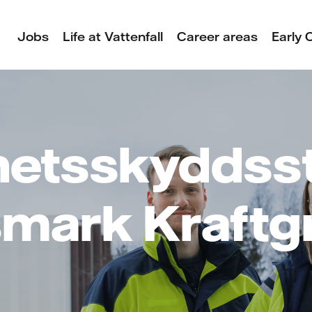
Jobs
Life at Vattenfall
Career areas
Early 
etsskyddsst
smark Kraftg