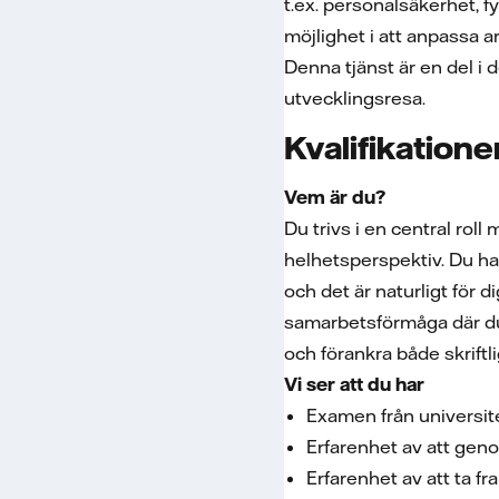
t.ex. personalsäkerhet, 
möjlighet i att anpassa a
Denna tjänst är en del i
utvecklingsresa.
Kvalifikatione
Vem är du?
Du trivs i en central rol
helhetsperspektiv. Du har
och det är naturligt för 
samarbetsförmåga där du 
och förankra både skriftl
Vi ser att du har
Examen från universit
Erfarenhet av att gen
Erfarenhet av att ta 