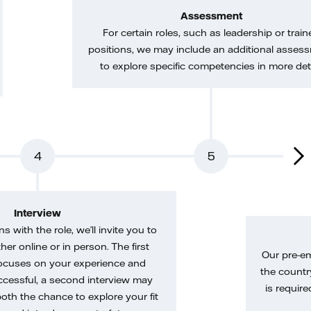
Assessment
For certain roles, such as leadership or train
positions, we may include an additional asses
to explore specific competencies in more deta
4
5
Interview
gns with the role, we’ll invite you to
her online or in person. The first
Our pre-e
ocuses on your experience and
the country
uccessful, a second interview may
is require
both the chance to explore your fit