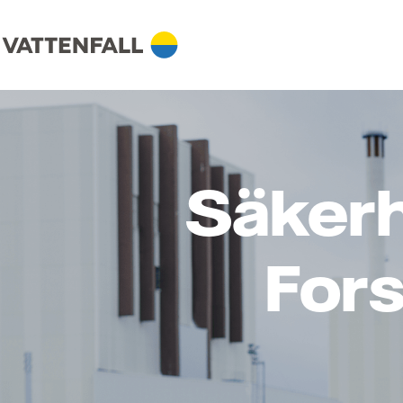
Säkerh
For