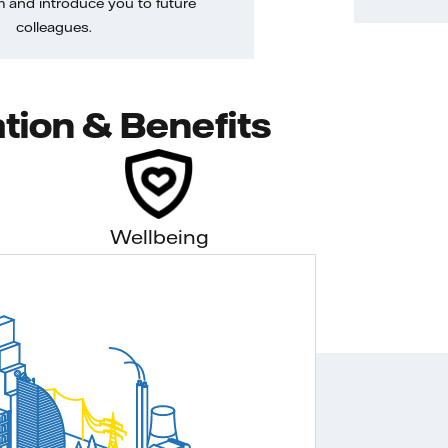
m and introduce you to future
colleagues.
tion & Benefits
Wellbeing