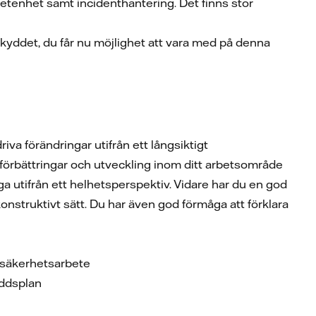
etenhet samt incidenthantering. Det finns stor
skyddet, du får nu möjlighet att vara med på denna
iva förändringar utifrån ett långsiktigt
l förbättringar och utveckling inom ditt arbetsområde
åga utifrån ett helhetsperspektiv. Vidare har du en god
nstruktivt sätt. Du har även god förmåga att förklara
r säkerhetsarbete
yddsplan