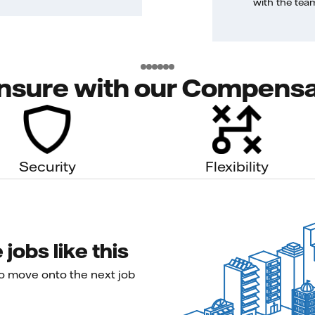
with the tea
nsure with our Compensa
Security
Flexibility
jobs like this
to move onto the next job