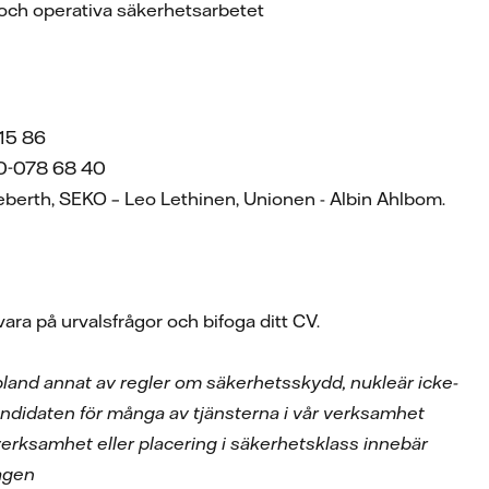
a och operativa säkerhetsarbetet
 15 86
070-078 68 40
eberth, SEKO – Leo Lethinen, Unionen - Albin Ahlbom.
ara på urvalsfrågor och bifoga ditt CV.
 bland annat av regler om säkerhetsskydd, nukleär icke-
andidaten för många av tjänsterna i vår verksamhet
 verksamhet eller placering i säkerhetsklass innebär
agen