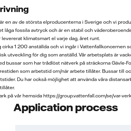
rivning
är en av de största elproducenterna i Sverige och vi produ
t låga fossila avtryck och är en stabil och väderoberoende
evererat klimatsmart el varje dag, året runt.
g cirka 1 200 anställda och vi ingår i Vattenfallkoncerne
stisk utveckling för dig som anställd. Vår arbetsplats är v
ed bussar som har trådlöst nätverk på sträckorna Gävle-
estiden som arbetstid om/när arbete tillåter. Bussar till 
stider. Du har också möjlighet att använda våra distansarb
llåter.
rk på vår hemsida https://group.vattenfall.com/se/var-ve
Application process