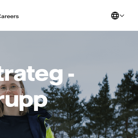
Careers
rateg -
rupp