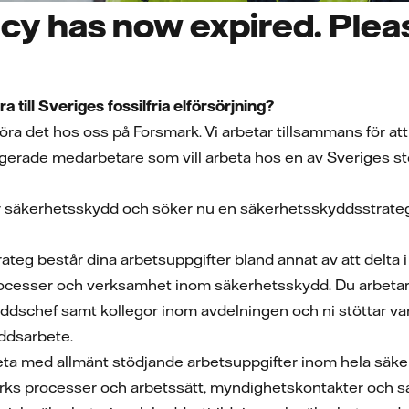
cy has now expired. Pleas
a till Sveriges fossilfria elförsörjning?
öra det hos oss på Forsmark. Vi arbetar tillsammans för att 
gerade medarbetare som vill arbeta hos en av Sveriges stör
ör säkerhetsskydd och söker nu en säkerhetsskyddsstrateg
g består dina arbetsuppgifter bland annat av att delta i e
cesser och verksamhet inom säkerhetsskydd. Du arbetar
dschef samt kollegor inom avdelningen och ni stöttar vara
ddsarbete.
ta med allmänt stödjande arbetsuppgifter inom hela säke
marks processer och arbetssätt, myndighetskontakter och