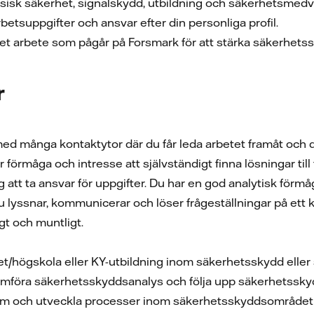
fysisk säkerhet, signalskydd, utbildning och säkerhetsmedv
rbetsuppgifter och ansvar efter din personliga profil.
 det arbete som pågår på Forsmark för att stärka säkerhets
r
l med många kontaktytor där du får leda arbetet framåt och dr
 förmåga och intresse att självständigt finna lösningar til
dig att ta ansvar för uppgifter. Du har en god analytisk förm
lyssnar, kommunicerar och löser frågeställningar på ett ko
igt och muntligt.
et/högskola eller KY-utbildning inom säkerhetsskydd elle
omföra säkerhetsskyddsanalys och följa upp säkerhetssk
fram och utveckla processer inom säkerhetsskyddsområdet