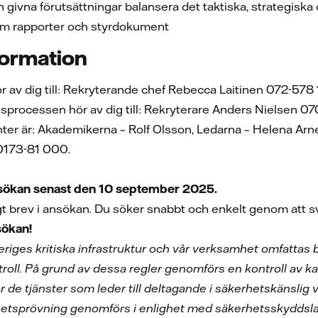
n givna förutsättningar balansera det taktiska, strategisk
fram rapporter och styrdokument
formation
ör av dig till: Rekryterande chef Rebecca Laitinen 072-578
gsprocessen hör av dig till: Rekryterare Anders Nielsen 
nter är: Akademikerna – Rolf Olsson, Ledarna – Helena Arn
 0173-81 000.
ökan senast den 10 september 2025.
gt brev i ansökan. Du söker snabbt och enkelt genom att sv
sökan!
veriges kritiska infrastruktur och vår verksamhet omfattas
roll. På grund av dessa regler genomförs en kontroll av k
ör de tjänster som leder till deltagande i säkerhetskänslig
rhetsprövning genomförs i enlighet med säkerhetsskyddsl