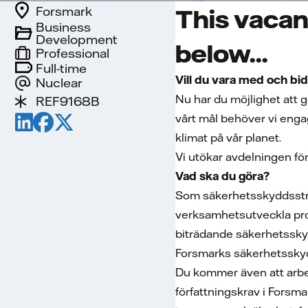
Forsmark
This vacan
Business
Development
below...
Professional
Full-time
Vill du vara med och bidr
Nuclear
Nu har du möjlighet att g
REF9168B
vårt mål behöver vi enga
klimat på vår planet.
Vi utökar avdelningen f
Vad ska du göra?
Som säkerhetsskyddsstrate
verksamhetsutveckla pro
biträdande säkerhetsskyd
Forsmarks säkerhetssky
Du kommer även att arbe
författningskrav i Fors