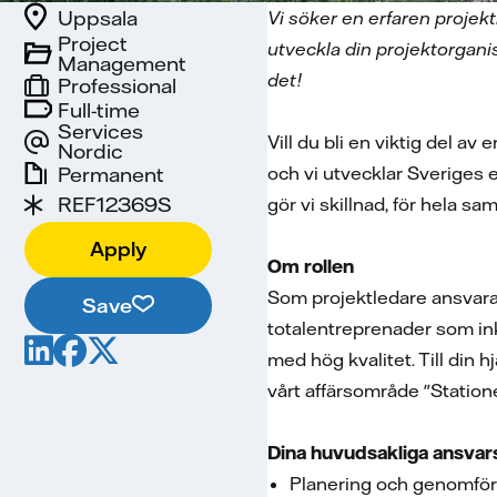
Uppsala
Vi söker en erfaren projekt
Project
utveckla din projektorganis
Management
det!
Professional
Full-time
Services
Vill du bli en viktig del 
Nordic
Permanent
och vi utvecklar Sveriges 
REF12369S
gör vi skillnad, för hela sam
Apply
Om rollen
Som projektledare ansvarar
Save
totalentreprenader som inkl
med hög kvalitet. Till din h
vårt affärsområde "Station
Dina huvudsakliga ansva
Planering och genomför