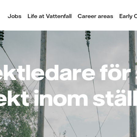
Jobs
Life at Vattenfall
Career areas
Early 
ktledare för
ekt inom stäl