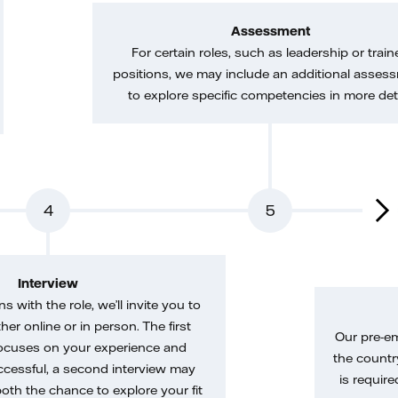
Assessment
For certain roles, such as leadership or train
positions, we may include an additional asses
to explore specific competencies in more deta
4
5
Interview
gns with the role, we’ll invite you to
her online or in person. The first
Our pre-e
ocuses on your experience and
the country
uccessful, a second interview may
is require
both the chance to explore your fit