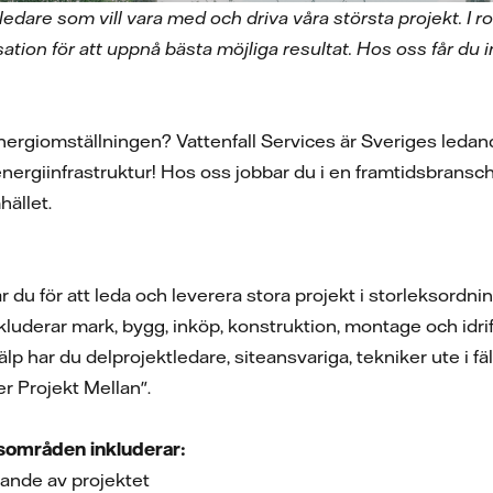
ledare som vill vara med och driva våra största projekt. I ro
ation för att uppnå bästa möjliga resultat. Hos oss får du 
av energiomställningen? Vattenfall Services är Sveriges le
energiinfrastruktur! Hos oss jobbar du i en framtidsbransc
hället.
 du för att leda och leverera stora projekt i storleksordn
uderar mark, bygg, inköp, konstruktion, montage och idrift
jälp har du delprojektledare, siteansvariga, tekniker ute i f
er Projekt Mellan".
rsområden inkluderar:
ande av projektet