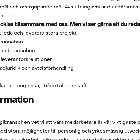
elmål och övergripande mål. Avslutningsvis är du affärsmäs
rheten.
cklas tillsammans med oss. Men vi ser gärna att du reda
t leda och leverera stora projekt
sbranschen
renadbranschen
 leverantörsrelationer
adjuridik och avtalsförhandling
a och engelska, i både tal och skrift
ormation
rgibranschen vet vi att våra medarbetare är vår viktigaste o
d stora möjligheter till personlig och yrkesmässig utveck
tarnas säkerhet, välmående och samarbete är viktiga delar