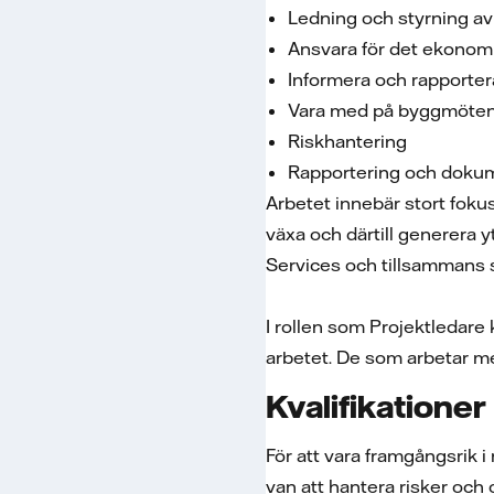
Ledning och styrning a
Ansvara för det ekonomi
Informera och rapportera
Vara med på byggmöten 
Riskhantering
Rapportering och dokume
Arbetet innebär stort foku
växa och därtill generera 
Services och tillsammans s
I rollen som Projektledare
arbetet. De som arbetar me
Kvalifikationer
För att vara framgångsrik 
van att hantera risker oc