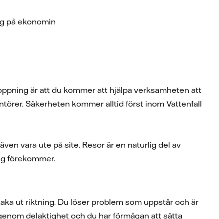
ing på ekonomin
hoppning är att du kommer att hjälpa verksamheten att
ntörer. Säkerheten kommer alltid först inom Vattenfall
en vara ute på site. Resor är en naturlig del av
ing förekommer.
taka ut riktning. Du löser problem som uppstår och är
genom delaktighet och du har förmågan att sätta