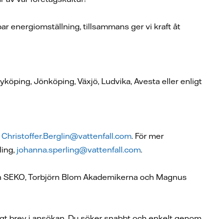
bar energiomställning, tillsammans ger vi kraft åt
köping, Jönköping, Växjö, Ludvika, Avesta eller enligt
,
Christoffer.Berglin@vattenfall.com
. För mer
ling,
johanna.sperling@vattenfall.com
.
sson SEKO, Torbjörn Blom Akademikerna och Magnus
ligt brev i ansökan. Du söker snabbt och enkelt genom