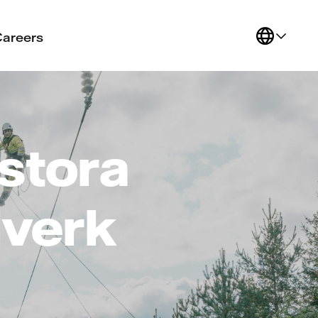
Careers
 stora
lverk