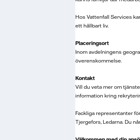
Hos Vattenfall Services kan
ett hållbart liv.
Placeringsort
Inom avdelningens geografi
överenskommelse.
Kontakt
Vill du veta mer om tjänst
information kring rekryter
Fackliga representanter f
Tjergefors, Ledarna. Du når
Välkommen med din ansök