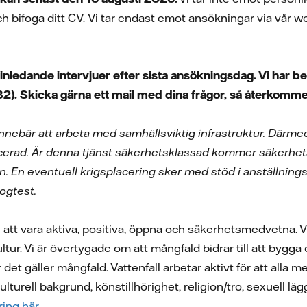
h bifoga ditt CV.
Vi tar endast emot ansökningar via vår 
 inledande intervjuer efter sista ansökningsdag. Vi har b
). Skicka gärna ett mail med dina frågor, så återkommer 
 innebär att arbeta med samhällsviktig infrastruktur. Därm
acerad. Är denna tjänst säkerhetsklassad kommer säkerhets
En eventuell krigsplacering sker med stöd i anställningsa
rogtest.
vi att vara aktiva, positiva, öppna och säkerhetsmedvetna.
kultur. Vi är övertygade om att mångfald bidrar till att bygg
r det gäller mångfald. Vattenfall arbetar aktivt för att al
kulturell bakgrund, könstillhörighet, religion/tro, sexuell lä
ing här.