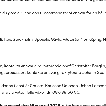
 du göra skillnad och tillsammans tar vi ansvar för en håll
. T.ex. Stockholm, Uppsala, Gävle, Västerås, Norrköping, Ny
en, kontakta ansvarig rekryterande chef Christoffer Berglin
ingsprocessen, kontakta ansvarig rekryterare Johann Sper
ör denna tjänst är Christel Karlsson Unionen, Johan Lar
 alla via Vattenfalls växel, tfn 08-739 50 00.
an senast den 16 augusti 2026.
Vi tar inte emot person