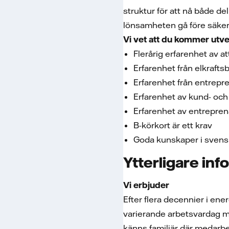
struktur för att nå både d
lönsamheten gå före säke
Vi vet att du kommer utve
Flerårig erfarenhet av at
Erfarenhet från elkraft
Erfarenhet från entrep
Erfarenhet av kund- och
Erfarenhet av entrepren
B-körkort är ett krav
Goda kunskaper i svensk
Ytterligare inf
Vi erbjuder
Efter flera decennier i ene
varierande arbetsvardag me
känns familjär där medarbe