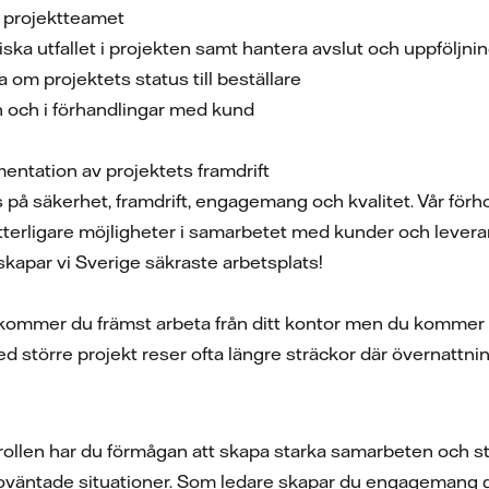
v projektteamet
ska utfallet i projekten samt hantera avslut och uppföljn
 om projektets status till beställare
och i förhandlingar med kund
ntation av projektets framdrift
s på säkerhet, framdrift, engagemang och kvalitet. Vår för
ytterligare möjligheter i samarbetet med kunder och levera
kapar vi Sverige säkraste arbetsplats!
 kommer du främst arbeta från ditt kontor men du kommer äv
d större projekt reser ofta längre sträckor där övernattn
i rollen har du förmågan att skapa starka samarbeten och s
h oväntade situationer. Som ledare skapar du engagemang 