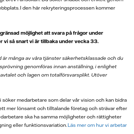
webbplats. I den här rekryteringsprocessen kommer
egränsad möjlighet att svara på frågor under
vi så snart vi är tillbaka under vecka 33.
ed är många av våra tjänster säkerhetsklassade och du
prövning genomföras innan anställning, i enlighet
vtalet och lagen om totalförsvarsplikt. Utöver
 Vi söker medarbetare som delar vår vision och kan bidra
a ett mer lönsamt och tilltalande företag och strävar efter
la medarbetare ska ha samma möjligheter och rättigheter
ggning eller funktionsvariation.
Läs mer om hur vi arbetar