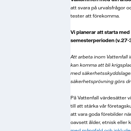
att svara på urvalsfrågor oc
tester att förekomma.
Vi planerar att starta med
semesterperioden (v.27-32
Att arbeta inom Vattenfall
kan komma att bli krigspl
med säkerhetsskyddslagen. 
säkerhetsprövning görs d
På Vattenfall värdesätter 
till att stärka vår företags
att vara goda förebilder nä
oavsett ålder, etnisk eller 
med mångfald och inkluder