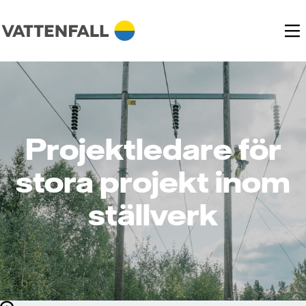
Projektledare för
stora projekt inom
ställverk