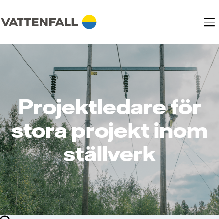
Projektledare för
stora projekt inom
ställverk