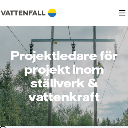
Projektledare för
projekt inom
ställverk &
vattenkraft