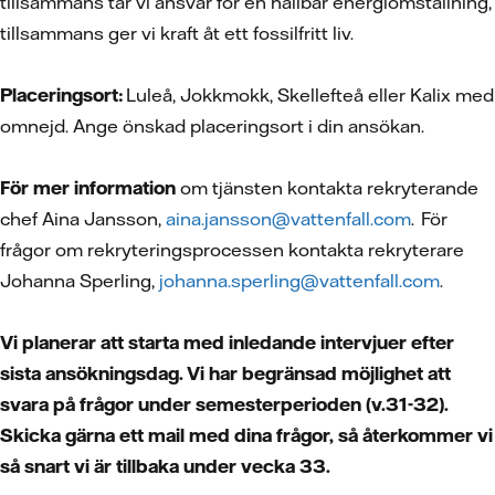
tillsammans tar vi ansvar för en hållbar energiomställning,
tillsammans ger vi kraft åt ett fossilfritt liv.
Placeringsort:
Luleå, Jokkmokk, Skellefteå eller Kalix med
omnejd. Ange önskad placeringsort i din ansökan.
För mer information
om tjänsten kontakta rekryterande
chef Aina Jansson,
aina.jansson@vattenfall.com
. För
frågor om rekryteringsprocessen kontakta rekryterare
Johanna Sperling,
johanna.sperling@vattenfall.com
.
Vi planerar att starta med inledande intervjuer efter
sista ansökningsdag. Vi har begränsad möjlighet att
svara på frågor under semesterperioden (v.31-32).
Skicka gärna ett mail med dina frågor, så återkommer vi
så snart vi är tillbaka under vecka 33.