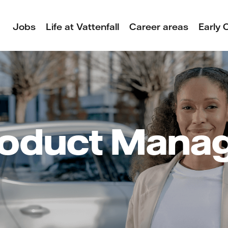
Jobs
Life at Vattenfall
Career areas
Early 
oduct Mana