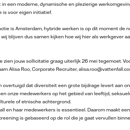
t in een moderne, dynamische en plezierige werkomgeving.
 is voor eigen initiatief.
ctie is Amsterdam, hybride werken is op dit moment de n
 wij blijven dus samen kijken hoe wij hier als werkgever a
e zien jouw sollicitatie graag uiterlijk 26 mei tegemoet. V
m Alisa Roo, Corporate Recruiter, alisa.roo@vattenfall.c
rvan overtuigd dat diversiteit een grote bijdrage levert aan
n onze medewerkers op het gebied van leeftijd, seksuele 
lturele of etnische achtergrond.
nfall en haar medewerkers is essentieel. Daarom maakt ee
creening is gebaseerd op de rol die je gaat vervullen binn