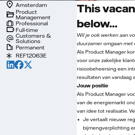
Amsterdam
This vacan
Product
Management
below...
Professional
Full-time
Wil je ook werken aan v
Customers &
Solutions
duurzamer omgaan met en
Permanent
Als Product Manager kom
REF12063E
voor onze zakelijke klan
risicobeheersing een inte
resultaten van vandaag 
Jouw positie
Als Product Manager voor
van de energiemarkt ond
van idee tot realisatie.
Je vertaalt nieuwe re
bijmengverplichting e