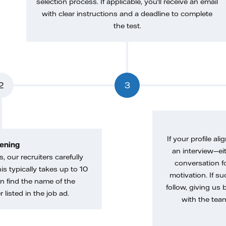
selection process. If applicable, you'll receive an email
with clear instructions and a deadline to complete
the test.
2
3
If your profile ali
ening
an interview—eit
, our recruiters carefully
conversation f
is typically takes up to 10
motivation. If s
n find the name of the
follow, giving us 
 listed in the job ad.
with the tea