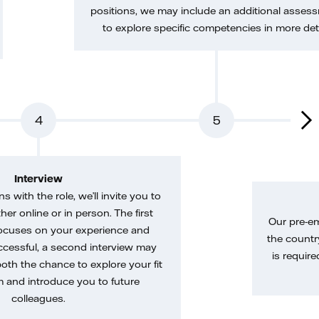
positions, we may include an additional asses
to explore specific competencies in more deta
4
5
Interview
gns with the role, we’ll invite you to
her online or in person. The first
Our pre-e
ocuses on your experience and
the country
uccessful, a second interview may
is require
both the chance to explore your fit
m and introduce you to future
colleagues.