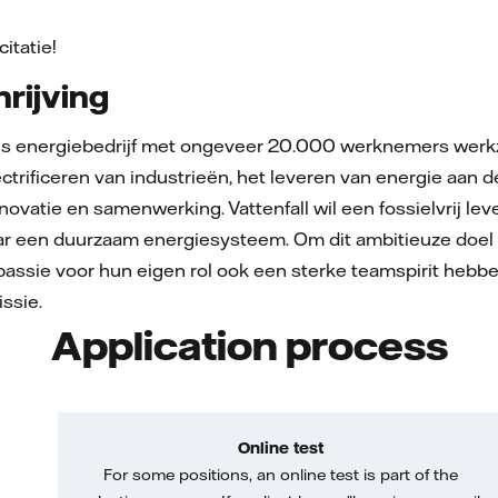
citatie!
rijving
ees energiebedrijf met ongeveer 20.000 werknemers werkz
ectrificeren van industrieën, het leveren van energie aa
novatie en samenwerking. Vattenfall wil een fossielvrij l
aar een duurzaam energiesysteem. Om dit ambitieuze doel 
passie voor hun eigen rol ook een sterke teamspirit hebb
issie.
Application process
Online test
For some positions, an online test is part of the