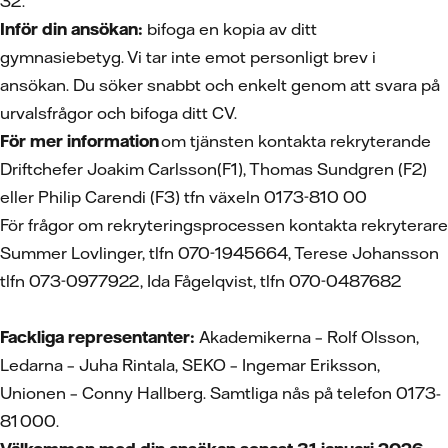
32.
Inför din ansökan:
bifoga en kopia av ditt
gymnasiebetyg. Vi tar inte emot personligt brev i
ansökan. Du söker snabbt och enkelt genom att svara på
urvalsfrågor och bifoga ditt CV.
För mer information
om tjänsten kontakta rekryterande
Driftchefer Joakim Carlsson(F1), Thomas Sundgren (F2)
eller Philip Carendi (F3) tfn växeln 0173-810 00
För frågor om rekryteringsprocessen kontakta rekryterare
Summer Lovlinger, tlfn 070-1945664, Terese Johansson
tlfn 073-0977922, Ida Fågelqvist, tlfn 070-0487682
Fackliga representanter:
Akademikerna – Rolf Olsson,
Ledarna – Juha Rintala, SEKO – Ingemar Eriksson,
Unionen – Conny Hallberg. Samtliga nås på telefon 0173-
81 000.