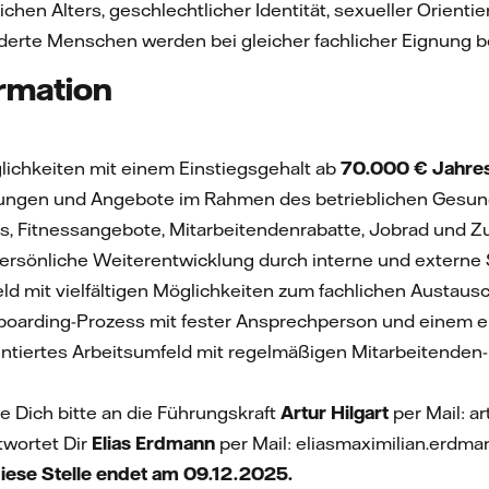
chen Alters, geschlechtlicher Identität, sexueller Orienti
erte Menschen werden bei gleicher fachlicher Eignung b
ormation
lichkeiten mit einem Einstiegsgehalt ab
70.000 € Jahre
ungen und Angebote im Rahmen des betrieblichen Gesundh
s, Fitnessangebote, Mitarbeitendenrabatte, Jobrad und 
 persönliche Weiterentwicklung durch interne und extern
eld mit vielfältigen Möglichkeiten zum fachlichen Austaus
nboarding-Prozess mit fester Ansprechperson und einem 
ientiertes Arbeitsumfeld mit regelmäßigen Mitarbeitenden
e Dich bitte an die Führungskraft
Artur Hilgart
per Mail: ar
wortet Dir
Elias Erdmann
per Mail: eliasmaximilian.erdma
diese Stelle endet am 09.12.2025.