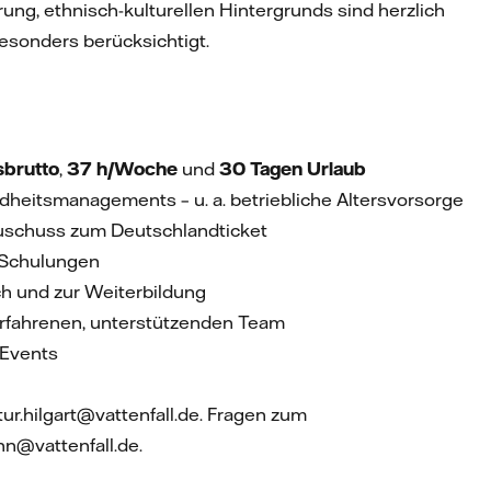
erung, ethnisch-kulturellen Hintergrunds sind herzlich
esonders berücksichtigt.
sbrutto
,
37 h/Woche
und
30 Tagen Urlaub
eitsmanagements – u. a. betriebliche Altersvorsorge
Zuschuss zum Deutschlandticket
e Schulungen
ch und zur Weiterbildung
erfahrenen, unterstützenden Team
-Events
tur.hilgart@vattenfall.de. Fragen zum
nn@vattenfall.de.