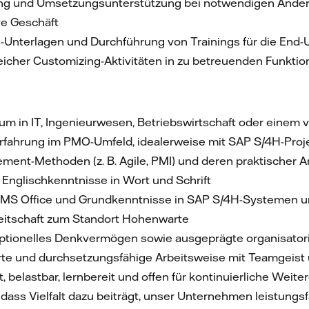
ng und Umsetzungsunterstützung bei notwendigen Änder
ve Geschäft
s-Unterlagen und Durchführung von Trainings für die End
icher Customizing-Aktivitäten in zu betreuenden Funkti
m in IT, Ingenieurwesen, Betriebswirtschaft oder einem 
rfahrung im PMO-Umfeld, idealerweise mit SAP S/4H-Pro
ement-Methoden (z. B. Agile, PMI) und deren praktischer
Englischkenntnisse in Wort und Schrift
t MS Office und Grundkenntnisse in SAP S/4H-Systemen 
eitschaft zum Standort Hohenwarte
ptionelles Denkvermögen sowie ausgeprägte organisatori
erte und durchsetzungsfähige Arbeitsweise mit Teamgeis
belastbar, lernbereit und offen für kontinuierliche Weite
 dass Vielfalt dazu beiträgt, unser Unternehmen leistung