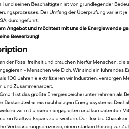
fall und seinen Beschäftigten ist von grundlegender Bed
ierungsprozesses. Der Umfang der Überprüfung variiert je
ISA, durchgeführt.
sem Angebot und möchtest mit uns die Energiewende ge
Deine Bewerbung!
ription
n an der Fossilfreiheit und brauchen hierfür Menschen, die 
engagieren – Menschen wie Dich. Wir sind ein führendes 
 als 100 Jahren elektrifizieren wir Industrien, versorge
ion und Zusammenarbeit.
t GmbH ist das größte Energiespeicherunternehmen als B
ler Bestandteil eines nachhaltigen Energiesystems. Desha
elche wir mit unseren engagierten und kompetenten Mitar
nseren Kraftwerkspark zu erweitern. Der flexible Charakte
che Verbesserungsprozesse, einen starken Beitrag zur Zuf