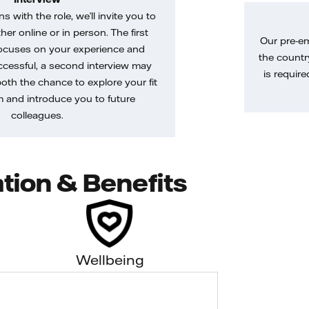
gns with the role, we’ll invite you to
her online or in person. The first
Our pre-e
ocuses on your experience and
the country
uccessful, a second interview may
is require
both the chance to explore your fit
m and introduce you to future
colleagues.
tion & Benefits
Wellbeing