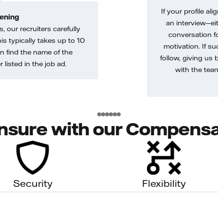
If your profile ali
ening
an interview—eit
, our recruiters carefully
conversation f
is typically takes up to 10
motivation. If s
n find the name of the
follow, giving us 
 listed in the job ad.
with the tea
nsure with our Compensa
Security
Flexibility