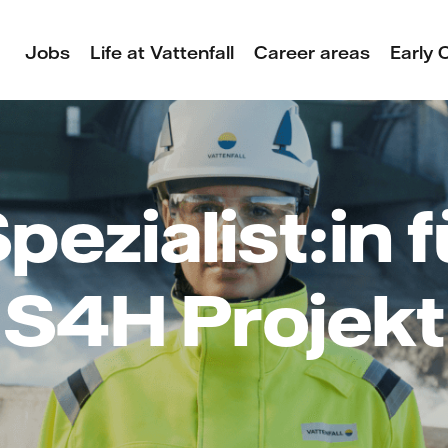
Jobs
Life at Vattenfall
Career areas
Early 
ezialist:in 
S4H Projekt