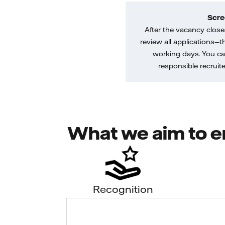
Scre
After the vacancy closes
review all applications—th
working days. You ca
responsible recruiter
What we aim to e
Recognition