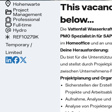
Hohenwarte
This vacanc
Project
Management
below...
Professional
Full-time
Die
Vattenfall Wasserkra
Hydro
PMO Spezialist:in für SA
REF10279K
im
Homeoffice
und an uns
Temporary /
Deine Herausforderung:
Limited
Du bist für die Unterstü
und stellst durch Projek
zwischen Unternehmens-P
Projektpl
Sicherstellen der Erst
Projekte und Arbeitsa
Aufnahme, Analyse und 
Analyse von Projekterg