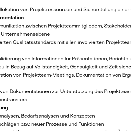
llokation von Projektressourcen und Sicherstellung einer 
tion und Dokumentat
munikation zwischen Projektteammitgliedern, Stakeholdern
nd Unternehmensebene
ten Qualitätsstandards mit allen involvierten Projektte
lidierung von Informationen für Präsentationen, Bericht
u in Bezug auf Vollständigkeit, Genauigkeit und Zeit sich
ration von Projektteam-Meetings, Dokumentation von Er
 von Dokumentationen zur Unterstützung des Projektteams
enstransfers
tion und Umsetzun
analysen, Bedarfsanalysen und Konzepten
rschlägen bzw. neuer Prozesse und Funktionen