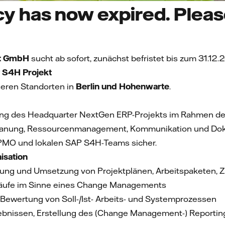
y has now expired. Please
ft GmbH
sucht ab sofort, zunächst befristet bis zum 31.12.
P S4H Projekt
eren Standorten in
Berlin und Hohenwarte
.
tzung des Headquarter NextGen ERP-Projekts im Rahmen de
tplanung, Ressourcenmanagement, Kommunikation und Do
MO und lokalen SAP S4H-Teams sicher.
anung und Organisati
ellung und Umsetzung von Projektplänen, Arbeitspaketen,
bläufe im Sinne eines Change Managements
Bewertung von Soll-/Ist- Arbeits- und Systemprozessen
ebnissen, Erstellung des (Change Management-) Reporti