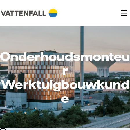
Onderhoudsmonteu
r
Werktuigbouwkund
e